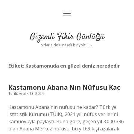
menüyü
Anasayfa
aç
Gizlilik Politikası
Gizemli Fikir Günlüğü
Yasal Uyarı
Sırlarla dolu neşeli bir yolculuk!
Hakkımızda
Etiket:
Kastamonuda en güzel deniz nerededir
Kastamonu Abana Nın Nüfusu Kaç
Tarih: Aralık 13, 2024
Kastamonu Abana’nın nüfusu ne kadar? Türkiye
İstatistik Kurumu (TÜİK), 2021 yılı nüfus verilerini
kamuoyuyla paylaştı. Buna göre, geçen yıl 3.000.386
olan Abana Merkez nüfusu, bu yıl 69 kişi azalarak