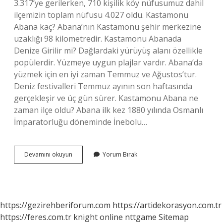
3.317’ye gerilerken, 710 kişilik köy nüfusumuz dahil
ilçemizin toplam nüfusu 4.027 oldu. Kastamonu
Abana kaç? Abana’nın Kastamonu şehir merkezine
uzaklığı 98 kilometredir. Kastamonu Abanada
Denize Girilir mi? Dağlardaki yürüyüş alanı özellikle
popülerdir. Yüzmeye uygun plajlar vardır. Abana’da
yüzmek için en iyi zaman Temmuz ve Ağustos’tur.
Deniz festivalleri Temmuz ayının son haftasında
gerçekleşir ve üç gün sürer. Kastamonu Abana ne
zaman ilçe oldu? Abana ilk kez 1880 yılında Osmanlı
İmparatorluğu döneminde İnebolu…
Kastamonu
Devamını okuyun
Yorum Bırak
Abana
Nın
Nüfusu
Kaç
https://gezirehberiforum.com
https://artidekorasyon.com.tr
https://feres.com.tr
knight online
nttgame
Sitemap