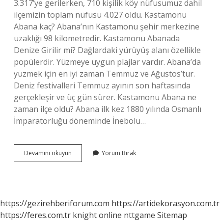
3.317’ye gerilerken, 710 kişilik köy nüfusumuz dahil
ilçemizin toplam nüfusu 4.027 oldu. Kastamonu
Abana kaç? Abana’nın Kastamonu şehir merkezine
uzaklığı 98 kilometredir. Kastamonu Abanada
Denize Girilir mi? Dağlardaki yürüyüş alanı özellikle
popülerdir. Yüzmeye uygun plajlar vardır. Abana’da
yüzmek için en iyi zaman Temmuz ve Ağustos’tur.
Deniz festivalleri Temmuz ayının son haftasında
gerçekleşir ve üç gün sürer. Kastamonu Abana ne
zaman ilçe oldu? Abana ilk kez 1880 yılında Osmanlı
İmparatorluğu döneminde İnebolu…
Kastamonu
Devamını okuyun
Yorum Bırak
Abana
Nın
Nüfusu
Kaç
https://gezirehberiforum.com
https://artidekorasyon.com.tr
https://feres.com.tr
knight online
nttgame
Sitemap