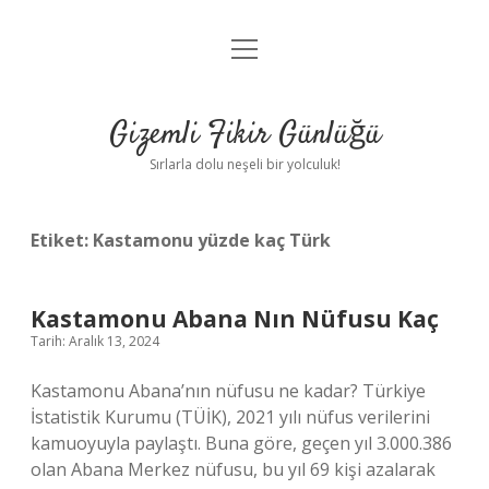
menüyü
Anasayfa
aç
Gizlilik Politikası
Gizemli Fikir Günlüğü
Yasal Uyarı
Sırlarla dolu neşeli bir yolculuk!
Hakkımızda
Etiket:
Kastamonu yüzde kaç Türk
Kastamonu Abana Nın Nüfusu Kaç
Tarih: Aralık 13, 2024
Kastamonu Abana’nın nüfusu ne kadar? Türkiye
İstatistik Kurumu (TÜİK), 2021 yılı nüfus verilerini
kamuoyuyla paylaştı. Buna göre, geçen yıl 3.000.386
olan Abana Merkez nüfusu, bu yıl 69 kişi azalarak