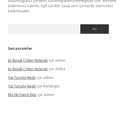
düşündüğünüz içerikleri,
backlinkpanelicomtr@gmail.com
adresine
bildirmeniz halinde, ilgili içerikler yasal süre içerisinde sitemizden
kaldırılacaktır.
Arama
Son yorumlar
En Büyük Çölleri Nelerdir
için
admin
En Büyük Çölleri Nelerdir
için
Zeliha
Yat Turizmi Nedir
için
admin
Yat Turizmi Nedir
için
Kartaloğlu
Miş Eki Hangi Ektir
için
admin