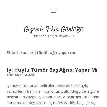
menüyü
Anasayfa
aç
Gizlilik Politikası
Gizemli Fikir Günlüğü
Yasal Uyarı
Sırlarla dolu neşeli bir yolculuk!
Hakkımızda
Etiket:
Kanserli tümör ağrı yapar mı
Iyi Huylu Tümör Baş Ağrısı Yapar Mı
Tarih: Nisan 12, 2025
İyi huylu tümörün belirtileri nelerdir? İyi huylu
tümörlerin belirtileri tümörün bulunduğu yere göre
değişir. En yaygın iyi huylu tümör belirtileri arasında
kanama, cilt değişiklikleri, nefes darlığı, baş ağrısı,