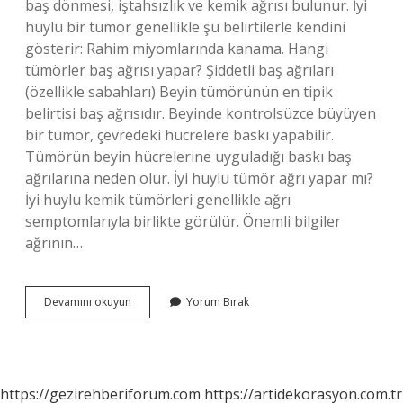
baş dönmesi, iştahsızlık ve kemik ağrısı bulunur. İyi
huylu bir tümör genellikle şu belirtilerle kendini
gösterir: Rahim miyomlarında kanama. Hangi
tümörler baş ağrısı yapar? Şiddetli baş ağrıları
(özellikle sabahları) Beyin tümörünün en tipik
belirtisi baş ağrısıdır. Beyinde kontrolsüzce büyüyen
bir tümör, çevredeki hücrelere baskı yapabilir.
Tümörün beyin hücrelerine uyguladığı baskı baş
ağrılarına neden olur. İyi huylu tümör ağrı yapar mı?
İyi huylu kemik tümörleri genellikle ağrı
semptomlarıyla birlikte görülür. Önemli bilgiler
ağrının…
Iyi
Devamını okuyun
Yorum Bırak
Huylu
Tümör
Baş
Ağrısı
Yapar
https://gezirehberiforum.com
https://artidekorasyon.com.tr
Mı