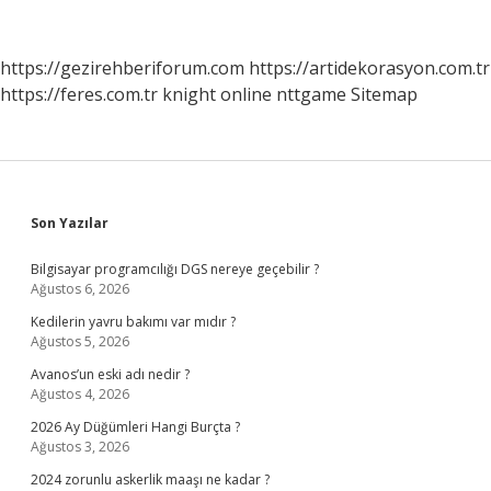
Devlet
Memuru
Olabilir
https://gezirehberiforum.com
https://artidekorasyon.com.tr
Mi
https://feres.com.tr
knight online
nttgame
Sitemap
Sidebar
Son Yazılar
Bilgisayar programcılığı DGS nereye geçebilir ?
Ağustos 6, 2026
Kedilerin yavru bakımı var mıdır ?
Ağustos 5, 2026
Avanos’un eski adı nedir ?
Ağustos 4, 2026
2026 Ay Düğümleri Hangi Burçta ?
Ağustos 3, 2026
2024 zorunlu askerlik maaşı ne kadar ?