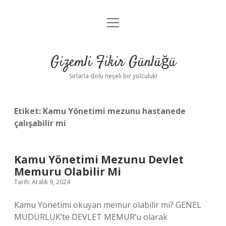
menüyü
Anasayfa
aç
Gizlilik Politikası
Gizemli Fikir Günlüğü
Yasal Uyarı
Sırlarla dolu neşeli bir yolculuk!
Hakkımızda
Etiket:
Kamu Yönetimi mezunu hastanede
çalışabilir mi
Kamu Yönetimi Mezunu Devlet
Memuru Olabilir Mi
Tarih: Aralık 9, 2024
Kamu Yönetimi okuyan memur olabilir mi? GENEL
MÜDÜRLÜK’te DEVLET MEMUR’u olarak