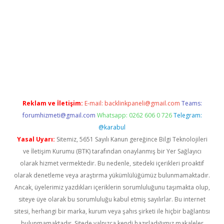
iş
ilbet
grandoperabet
betexper
Reklam ve İletişim:
E-mail:
backlinkpaneli@gmail.com
Teams:
forumhizmeti@gmail.com
Whatsapp: 0262 606 0 726
Telegram:
@karabul
Yasal Uyarı:
Sitemiz, 5651 Sayılı Kanun gereğince Bilgi Teknolojileri
ve İletişim Kurumu (BTK) tarafından onaylanmış bir Yer Sağlayıcı
olarak hizmet vermektedir. Bu nedenle, sitedeki içerikleri proaktif
olarak denetleme veya araştırma yükümlülüğümüz bulunmamaktadır.
Ancak, üyelerimiz yazdıkları içeriklerin sorumluluğunu taşımakta olup,
siteye üye olarak bu sorumluluğu kabul etmiş sayılırlar. Bu internet
sitesi, herhangi bir marka, kurum veya şahıs şirketi ile hiçbir bağlantısı
bulunmamaktadır. Sitede yalnızca kendi hazırladığımız makaleler