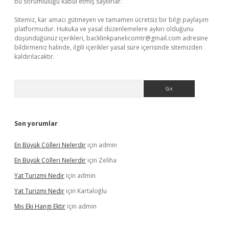
bu sorumluluğu kabul etmiş sayılırlar.
Sitemiz, kar amacı gütmeyen ve tamamen ücretsiz bir bilgi paylaşım
platformudur. Hukuka ve yasal düzenlemelere aykırı olduğunu
düşündüğünüz içerikleri,
backlinkpanelicomtr@gmail.com
adresine
bildirmeniz halinde, ilgili içerikler yasal süre içerisinde sitemizden
kaldırılacaktır.
Arama
Son yorumlar
En Büyük Çölleri Nelerdir
için
admin
En Büyük Çölleri Nelerdir
için
Zeliha
Yat Turizmi Nedir
için
admin
Yat Turizmi Nedir
için
Kartaloğlu
Miş Eki Hangi Ektir
için
admin