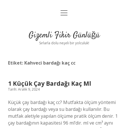
menüyü
Anasayfa
aç
Gizlilik Politikası
Gizemli Fikir Günlüğü
Yasal Uyarı
Sırlarla dolu neşeli bir yolculuk!
Hakkımızda
Etiket:
Kahveci bardağı kaç cc
1 Küçük Çay Bardağı Kaç Ml
Tarih: Aralık 9, 2024
Küçük çay bardağı kaç cc? Mutfakta ölçüm yöntemi
olarak çay bardağı veya su bardağı kullanılır. Bu
mutfak aletiyle yapılan ölçüme pratik ölçüm denir. 1
çay bardağının kapasitesi 96 ml’dir. ml ve cm³ aynı