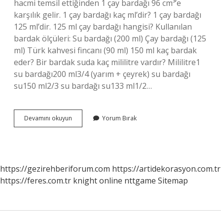
hacmi temsil ettiğinden 1 çay bardağı 96 cm³’e
karşılık gelir. 1 çay bardağı kaç ml’dir? 1 çay bardağı
125 ml’dir. 125 ml çay bardağı hangisi? Kullanılan
bardak ölçüleri: Su bardağı (200 ml) Çay bardağı (125
ml) Türk kahvesi fincanı (90 ml) 150 ml kaç bardak
eder? Bir bardak suda kaç mililitre vardır? Mililitre1
su bardağı200 ml3/4 (yarım + çeyrek) su bardağı
su150 ml2/3 su bardağı su133 ml1/2…
1
Devamını okuyun
Yorum Bırak
Küçük
Çay
Bardağı
Kaç
Ml
https://gezirehberiforum.com
https://artidekorasyon.com.tr
https://feres.com.tr
knight online
nttgame
Sitemap