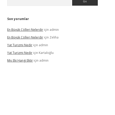
Son yorumlar
En Büyük Çölleri Nelerdir
için
admin
En Büyük Çölleri Nelerdir
için
Zeliha
Yat Turizmi Nedir
için
admin
Yat Turizmi Nedir
için
Kartaloğlu
Miş Eki Hangi Ektir
için
admin
iş
ilbet
grandoperabet
betexper