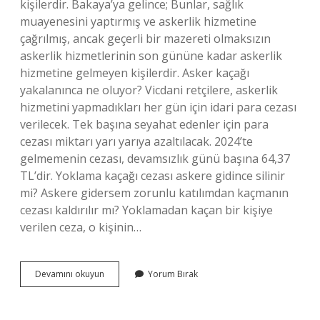
kişilerdir. Bakaya’ya gelince; Bunlar, sağlık
muayenesini yaptırmış ve askerlik hizmetine
çağrılmış, ancak geçerli bir mazereti olmaksızın
askerlik hizmetlerinin son gününe kadar askerlik
hizmetine gelmeyen kişilerdir. Asker kaçağı
yakalanınca ne oluyor? Vicdani retçilere, askerlik
hizmetini yapmadıkları her gün için idari para cezası
verilecek. Tek başına seyahat edenler için para
cezası miktarı yarı yarıya azaltılacak. 2024’te
gelmemenin cezası, devamsızlık günü başına 64,37
TL’dir. Yoklama kaçağı cezası askere gidince silinir
mi? Askere gidersem zorunlu katılımdan kaçmanın
cezası kaldırılır mı? Yoklamadan kaçan bir kişiye
verilen ceza, o kişinin…
Asker
Devamını okuyun
Yorum Bırak
Kaçağı
Olup
Olmadığımı