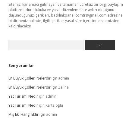
Sitemiz, kar amacı gütmeyen ve tamamen ücretsiz bir bilgi paylaşım
platformudur. Hukuka ve yasal düzenlemelere aykırı olduğunu
düşündüğünüz içerikleri,
backlinkpanelicomtr@gmail.com
adresine
bildirmeniz halinde, ilgili içerikler yasal süre içerisinde sitemizden
kaldırılacaktır.
Arama
Son yorumlar
En Büyük Çölleri Nelerdir
için
admin
En Büyük Çölleri Nelerdir
için
Zeliha
Yat Turizmi Nedir
için
admin
Yat Turizmi Nedir
için
Kartaloğlu
Miş Eki Hangi Ektir
için
admin