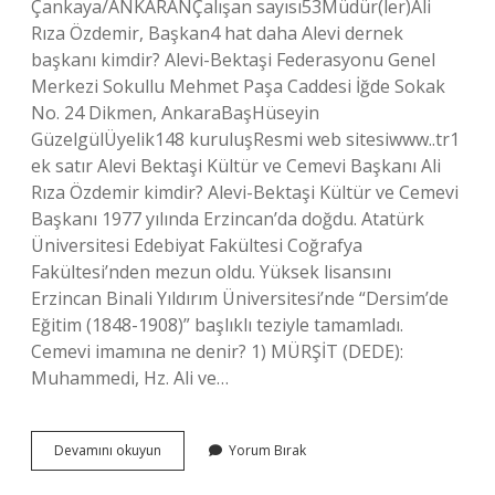
Çankaya/ANKARANÇalışan sayısı53Müdür(ler)Ali
Rıza Özdemir, Başkan4 hat daha Alevi dernek
başkanı kimdir? Alevi-Bektaşi Federasyonu Genel
Merkezi Sokullu Mehmet Paşa Caddesi İğde Sokak
No. 24 Dikmen, AnkaraBaşHüseyin
GüzelgülÜyelik148 kuruluşResmi web sitesiwww..tr1
ek satır Alevi Bektaşi Kültür ve Cemevi Başkanı Ali
Rıza Özdemir kimdir? Alevi-Bektaşi Kültür ve Cemevi
Başkanı 1977 yılında Erzincan’da doğdu. Atatürk
Üniversitesi Edebiyat Fakültesi Coğrafya
Fakültesi’nden mezun oldu. Yüksek lisansını
Erzincan Binali Yıldırım Üniversitesi’nde “Dersim’de
Eğitim (1848-1908)” başlıklı teziyle tamamladı.
Cemevi imamına ne denir? 1) MÜRŞİT (DEDE):
Muhammedi, Hz. Ali ve…
Cemevleri
Devamını okuyun
Yorum Bırak
Başkanı
Kimdir