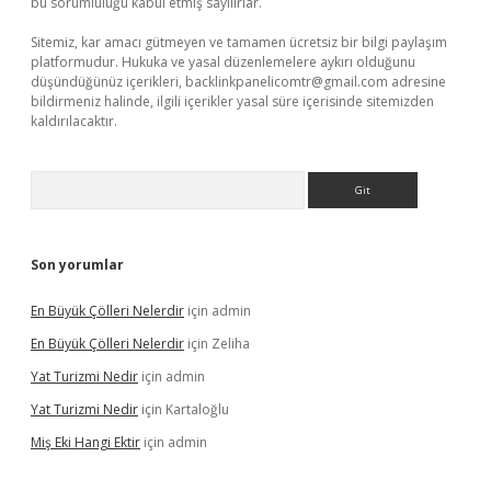
bu sorumluluğu kabul etmiş sayılırlar.
Sitemiz, kar amacı gütmeyen ve tamamen ücretsiz bir bilgi paylaşım
platformudur. Hukuka ve yasal düzenlemelere aykırı olduğunu
düşündüğünüz içerikleri,
backlinkpanelicomtr@gmail.com
adresine
bildirmeniz halinde, ilgili içerikler yasal süre içerisinde sitemizden
kaldırılacaktır.
Arama
Son yorumlar
En Büyük Çölleri Nelerdir
için
admin
En Büyük Çölleri Nelerdir
için
Zeliha
Yat Turizmi Nedir
için
admin
Yat Turizmi Nedir
için
Kartaloğlu
Miş Eki Hangi Ektir
için
admin