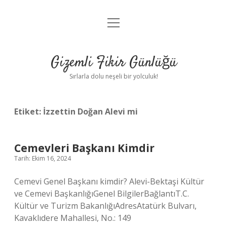
menüyü
Anasayfa
aç
Gizlilik Politikası
Gizemli Fikir Günlüğü
Yasal Uyarı
Sırlarla dolu neşeli bir yolculuk!
Hakkımızda
Etiket:
İzzettin Doğan Alevi mi
Cemevleri Başkanı Kimdir
Tarih: Ekim 16, 2024
Cemevi Genel Başkanı kimdir? Alevi-Bektaşi Kültür
ve Cemevi BaşkanlığıGenel BilgilerBağlantıT.C.
Kültür ve Turizm BakanlığıAdresAtatürk Bulvarı,
Kavaklıdere Mahallesi, No.: 149