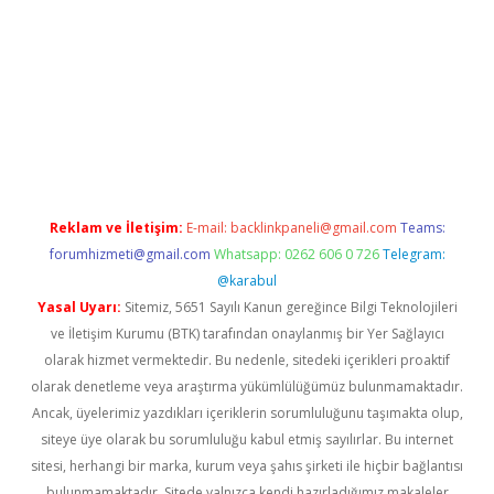
operabet
betexper
Reklam ve İletişim:
E-mail:
backlinkpaneli@gmail.com
Teams:
forumhizmeti@gmail.com
Whatsapp: 0262 606 0 726
Telegram:
@karabul
Yasal Uyarı:
Sitemiz, 5651 Sayılı Kanun gereğince Bilgi Teknolojileri
ve İletişim Kurumu (BTK) tarafından onaylanmış bir Yer Sağlayıcı
olarak hizmet vermektedir. Bu nedenle, sitedeki içerikleri proaktif
olarak denetleme veya araştırma yükümlülüğümüz bulunmamaktadır.
Ancak, üyelerimiz yazdıkları içeriklerin sorumluluğunu taşımakta olup,
siteye üye olarak bu sorumluluğu kabul etmiş sayılırlar. Bu internet
sitesi, herhangi bir marka, kurum veya şahıs şirketi ile hiçbir bağlantısı
bulunmamaktadır. Sitede yalnızca kendi hazırladığımız makaleler