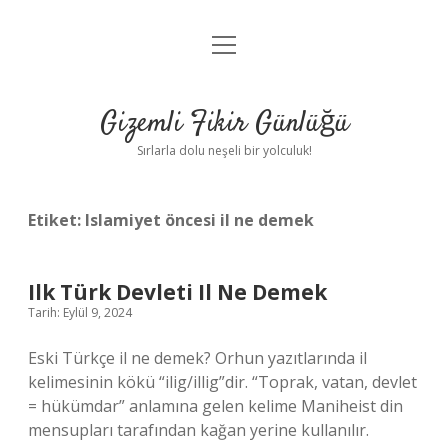
menüyü
Anasayfa
aç
Gizlilik Politikası
Gizemli Fikir Günlüğü
Yasal Uyarı
Sırlarla dolu neşeli bir yolculuk!
Hakkımızda
Etiket:
Islamiyet öncesi il ne demek
Ilk Türk Devleti Il Ne Demek
Tarih: Eylül 9, 2024
Eski Türkçe il ne demek? Orhun yazıtlarında il
kelimesinin kökü “ilig/illig”dir. “Toprak, vatan, devlet
= hükümdar” anlamına gelen kelime Maniheist din
mensupları tarafından kağan yerine kullanılır.