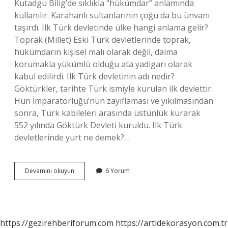
Kutadgu Bilig’de sıklıkla “hükümdar” anlamında
kullanılır. Karahanlı sultanlarının çoğu da bu ünvanı
taşırdı. Ilk Türk devletinde ülke hangi anlama gelir?
Toprak (Millet) Eski Türk devletlerinde toprak,
hükümdarın kişisel malı olarak değil, daima
korumakla yükümlü olduğu ata yadigarı olarak
kabul edilirdi. Ilk Türk devletinin adı nedir?
Göktürkler, tarihte Türk ismiyle kurulan ilk devlettir.
Hun İmparatorluğu’nun zayıflaması ve yıkılmasından
sonra, Türk kabileleri arasında üstünlük kurarak
552 yılında Göktürk Devleti kuruldu. Ilk Türk
devletlerinde yurt ne demek?…
Ilk
Devamını okuyun
6 Yorum
Türk
Devleti
Il
Ne
Demek
https://gezirehberiforum.com
https://artidekorasyon.com.tr