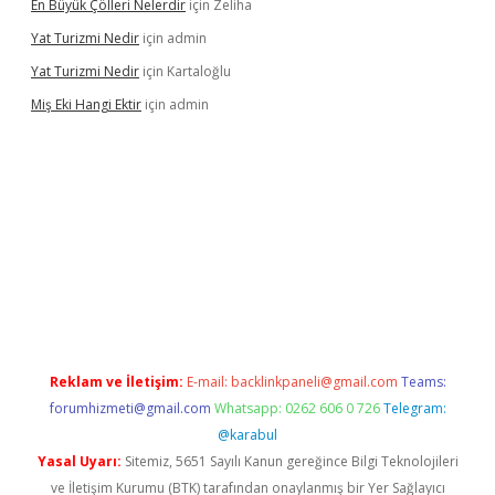
En Büyük Çölleri Nelerdir
için
Zeliha
Yat Turizmi Nedir
için
admin
Yat Turizmi Nedir
için
Kartaloğlu
Miş Eki Hangi Ektir
için
admin
ş
ilbet
grandoperabet
betexper
Reklam ve İletişim:
E-mail:
backlinkpaneli@gmail.com
Teams:
forumhizmeti@gmail.com
Whatsapp: 0262 606 0 726
Telegram:
@karabul
Yasal Uyarı:
Sitemiz, 5651 Sayılı Kanun gereğince Bilgi Teknolojileri
ve İletişim Kurumu (BTK) tarafından onaylanmış bir Yer Sağlayıcı