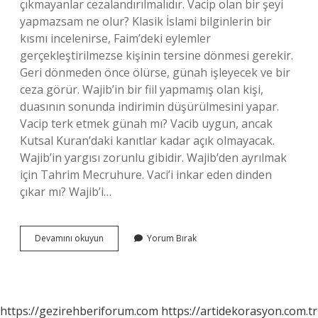
çıkmayanlar cezalandırılmalıdır. Vacip olan bir şeyi
yapmazsam ne olur? Klasik İslami bilginlerin bir
kısmı incelenirse, Faim’deki eylemler
gerçekleştirilmezse kişinin tersine dönmesi gerekir.
Geri dönmeden önce ölürse, günah işleyecek ve bir
ceza görür. Wajib’in bir fiil yapmamış olan kişi,
duasının sonunda indirimin düşürülmesini yapar.
Vacip terk etmek günah mı? Vacib uygun, ancak
Kutsal Kuran’daki kanıtlar kadar açık olmayacak.
Wajib’in yargısı zorunlu gibidir. Wajib’den ayrılmak
için Tahrim Mecruhure. Vaci’i inkar eden dinden
çıkar mı? Wajib’i…
Vacip
Devamını okuyun
Yorum Bırak
Yapılmazsa
Gunah
Olur
Mu
https://gezirehberiforum.com
https://artidekorasyon.com.tr