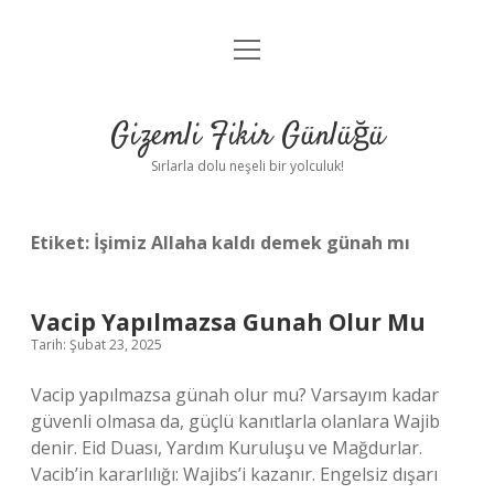
menüyü
Anasayfa
aç
Gizlilik Politikası
Gizemli Fikir Günlüğü
Yasal Uyarı
Sırlarla dolu neşeli bir yolculuk!
Hakkımızda
Etiket:
İşimiz Allaha kaldı demek günah mı
Vacip Yapılmazsa Gunah Olur Mu
Tarih: Şubat 23, 2025
Vacip yapılmazsa günah olur mu? Varsayım kadar
güvenli olmasa da, güçlü kanıtlarla olanlara Wajib
denir. Eid Duası, Yardım Kuruluşu ve Mağdurlar.
Vacib’in kararlılığı: Wajibs’i kazanır. Engelsiz dışarı