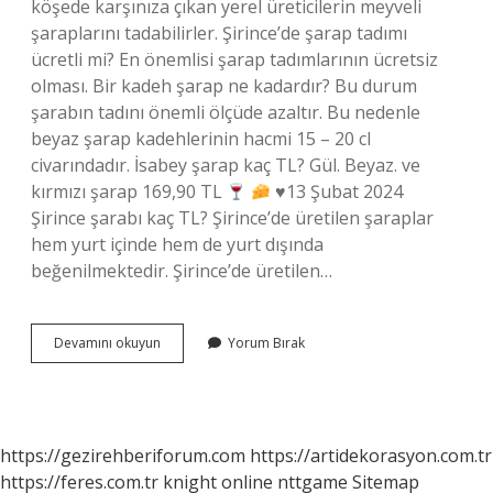
köşede karşınıza çıkan yerel üreticilerin meyveli
şaraplarını tadabilirler. Şirince’de şarap tadımı
ücretli mi? En önemlisi şarap tadımlarının ücretsiz
olması. Bir kadeh şarap ne kadardır? Bu durum
şarabın tadını önemli ölçüde azaltır. Bu nedenle
beyaz şarap kadehlerinin hacmi 15 – 20 cl
civarındadır. İsabey şarap kaç TL? Gül. Beyaz. ve
kırmızı şarap 169,90 TL
♥️
13 Şubat 2024
Şirince şarabı kaç TL? Şirince’de üretilen şaraplar
hem yurt içinde hem de yurt dışında
beğenilmektedir. Şirince’de üretilen…
Şirincede
Devamını okuyun
Yorum Bırak
Şarap
Ne
Kadar
https://gezirehberiforum.com
https://artidekorasyon.com.tr
https://feres.com.tr
knight online
nttgame
Sitemap