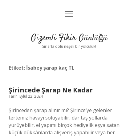
menüyü
Anasayfa
aç
Gizlilik Politikası
Gizemli Fikir Günlüğü
Yasal Uyarı
Sırlarla dolu neşeli bir yolculuk!
Hakkımızda
Etiket:
İsabey şarap kaç TL
Şirincede Şarap Ne Kadar
Tarih: Eylül 22, 2024
Şirinceden şarap alınır mı? Şirince’ye gelenler
tertemiz havayı soluyabilir, dar taş yollarda
yürüyebilir, el yapımı birçok hediyelik eşya satan
küçük dükkânlarda alışveriş yapabilir veya her