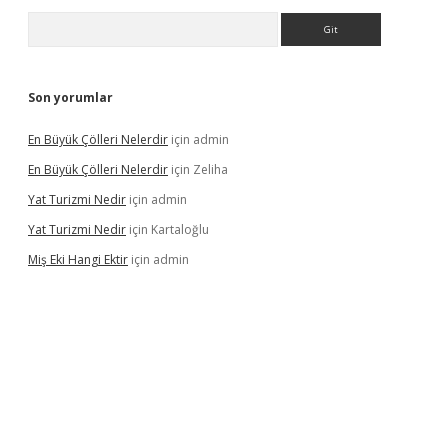
Arama
Son yorumlar
En Büyük Çölleri Nelerdir
için
admin
En Büyük Çölleri Nelerdir
için
Zeliha
Yat Turizmi Nedir
için
admin
Yat Turizmi Nedir
için
Kartaloğlu
Miş Eki Hangi Ektir
için
admin
iş
ilbet
grandoperabet
betexper