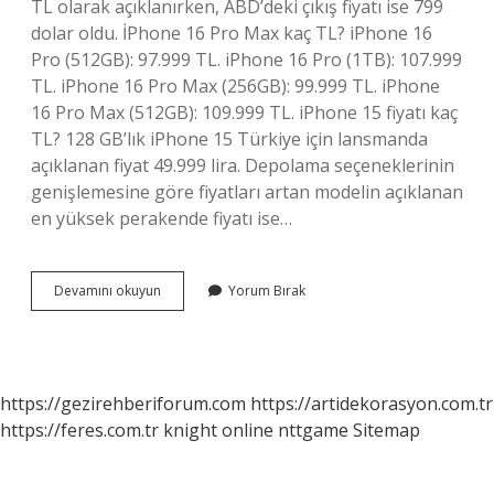
TL olarak açıklanırken, ABD’deki çıkış fiyatı ise 799
dolar oldu. İPhone 16 Pro Max kaç TL? iPhone 16
Pro (512GB): 97.999 TL. iPhone 16 Pro (1TB): 107.999
TL. iPhone 16 Pro Max (256GB): 99.999 TL. iPhone
16 Pro Max (512GB): 109.999 TL. iPhone 15 fiyatı kaç
TL? 128 GB’lık iPhone 15 Türkiye için lansmanda
açıklanan fiyat 49.999 lira. Depolama seçeneklerinin
genişlemesine göre fiyatları artan modelin açıklanan
en yüksek perakende fiyatı ise…
Iphone
Devamını okuyun
Yorum Bırak
14
Ün
Türkiye
Fiyatı
Ne
https://gezirehberiforum.com
https://artidekorasyon.com.tr
Kadar
https://feres.com.tr
knight online
nttgame
Sitemap