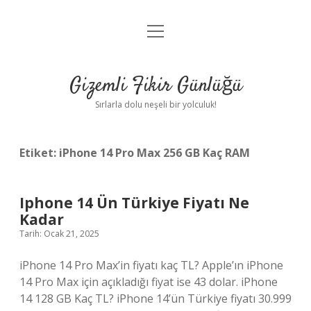
menüyü
Anasayfa
aç
Gizlilik Politikası
Gizemli Fikir Günlüğü
Yasal Uyarı
Sırlarla dolu neşeli bir yolculuk!
Hakkımızda
Etiket:
iPhone 14 Pro Max 256 GB Kaç RAM
Iphone 14 Ün Türkiye Fiyatı Ne
Kadar
Tarih: Ocak 21, 2025
iPhone 14 Pro Max’in fiyatı kaç TL? Apple’ın iPhone
14 Pro Max için açıkladığı fiyat ise 43 dolar. iPhone
14 128 GB Kaç TL? iPhone 14’ün Türkiye fiyatı 30.999