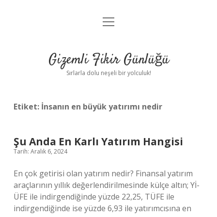
menüyü
Anasayfa
aç
Gizlilik Politikası
Gizemli Fikir Günlüğü
Yasal Uyarı
Sırlarla dolu neşeli bir yolculuk!
Hakkımızda
Etiket:
İnsanın en büyük yatırımı nedir
Şu Anda En Karlı Yatırım Hangisi
Tarih: Aralık 6, 2024
En çok getirisi olan yatırım nedir? Finansal yatırım
araçlarının yıllık değerlendirilmesinde külçe altın; Yİ-
ÜFE ile indirgendiğinde yüzde 22,25, TÜFE ile
indirgendiğinde ise yüzde 6,93 ile yatırımcısına en