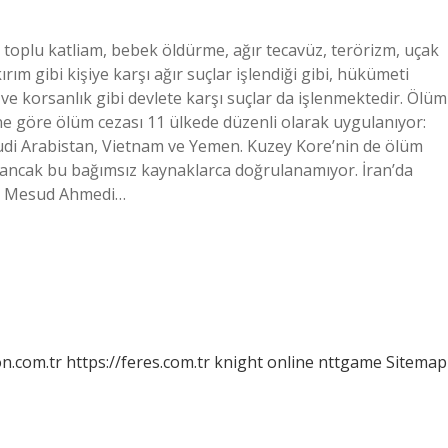
, toplu katliam, bebek öldürme, ağır tecavüz, terörizm, uçak
ırım gibi kişiye karşı ağır suçlar işlendiği gibi, hükümeti
ve korsanlık gibi devlete karşı suçlar da işlenmektedir. Ölüm
ne göre ölüm cezası 11 ülkede düzenli olarak uygulanıyor:
Suudi Arabistan, Vietnam ve Yemen. Kuzey Kore’nin de ölüm
yor ancak bu bağımsız kaynaklarca doğrulanamıyor. İran’da
kim Mesud Ahmedi…
on.com.tr
https://feres.com.tr
knight online
nttgame
Sitemap