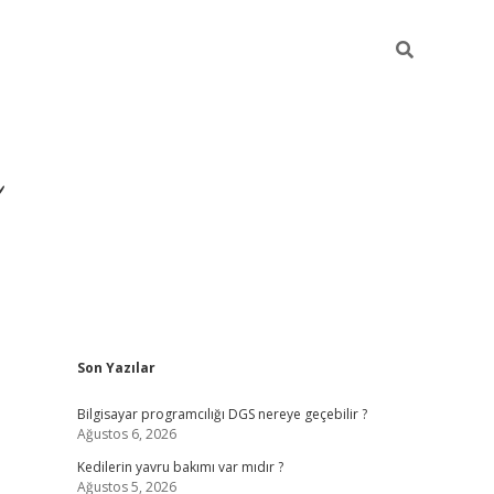
Sidebar
Son Yazılar
ilbet yeni giriş
ilbet
gra
Bilgisayar programcılığı DGS nereye geçebilir ?
Ağustos 6, 2026
Kedilerin yavru bakımı var mıdır ?
Ağustos 5, 2026