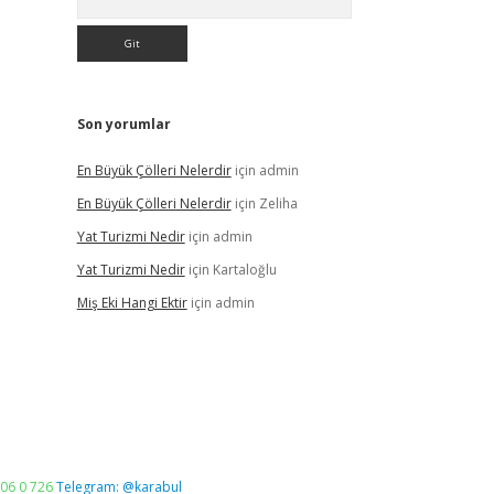
Son yorumlar
En Büyük Çölleri Nelerdir
için
admin
En Büyük Çölleri Nelerdir
için
Zeliha
Yat Turizmi Nedir
için
admin
Yat Turizmi Nedir
için
Kartaloğlu
Miş Eki Hangi Ektir
için
admin
06 0 726
Telegram: @karabul