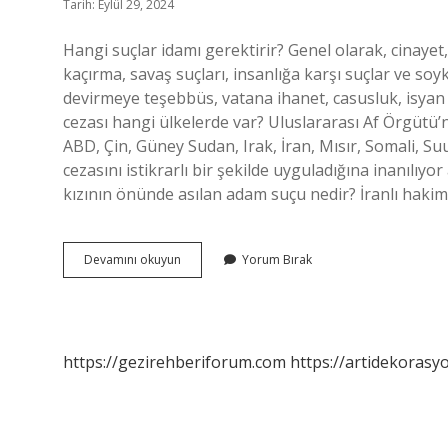
Tarih: Eylül 29, 2024
Hangi suçlar idamı gerektirir? Genel olarak, cinayet
kaçırma, savaş suçları, insanlığa karşı suçlar ve soyk
devirmeye teşebbüs, vatana ihanet, casusluk, isyan 
cezası hangi ülkelerde var? Uluslararası Af Örgütü’
ABD, Çin, Güney Sudan, Irak, İran, Mısır, Somali, 
cezasını istikrarlı bir şekilde uyguladığına inanılı
kızının önünde asılan adam suçu nedir? İranlı ha
Iranda
Devamını okuyun
Yorum Bırak
Hangi
Suçlar
Idamı
Gerektirir
https://gezirehberiforum.com
https://artidekorasy