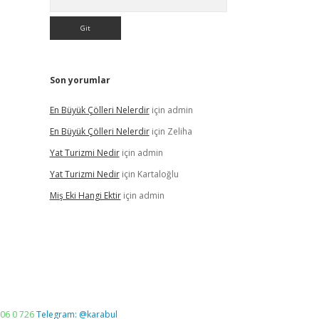
Son yorumlar
En Büyük Çölleri Nelerdir
için
admin
En Büyük Çölleri Nelerdir
için
Zeliha
Yat Turizmi Nedir
için
admin
Yat Turizmi Nedir
için
Kartaloğlu
Miş Eki Hangi Ektir
için
admin
06 0 726
Telegram: @karabul