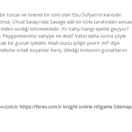
r tüccar ve önemli bir isim olan Ebu Süfyan’ın karısıdır.
ce, Uhud Savaşı’nda Savage adlı bir köle tarafından amcas
den ısırdığı bilinmektedir. Hz Vahşi hangi ayette geçiyor?
. Peygamberimiz vahşîye ne dedi? Vahsi daha sonra şöyle
ak bir günah işledim. Allah bunu iyiliğe çevirir mi?’ diye
endisine ortak koşanlar hariç, dilediği kimsenin günahlarını
on.com.tr
https://feres.com.tr
knight online
nttgame
Sitemap