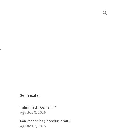
Sidebar
Son Yazılar
ilbet yeni giriş
ilbet
gra
Tahrir nedir Osmanlı ?
Ağustos 8, 2026
Kan kanseri baş döndürür mü ?
Ağustos 7, 2026