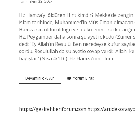
Tarih: Ekim 23, 2024
Hz Hamza’yı öldüren Hint kimdir? Mekke’de zengin bi
İslam tarihinde, Muhammed’in Müslüman olmadan ön
Hamza’nın öldürüldüğü ve bu kölenin onu karaciğerin
Hz. Peygamber daha sonra şu ayeti okudu (Zümer s
dedi: ‘Ey Allah’ın Resulü! Ben neredeyse küfür sayılac
sordu. Resulullah da şu ayetle cevap verdi: ‘Allah, k
bağışlar.’ (Nisa 4/116). Hz Hamza’nın ölüm…
Hz
Devamını okuyun
Yorum Bırak
Hamzayı
Öldüren
Vahşi
Kimdir
https://gezirehberiforum.com
https://artidekorasy