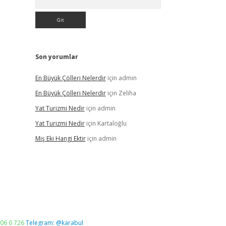
Son yorumlar
En Büyük Çölleri Nelerdir
için
admin
En Büyük Çölleri Nelerdir
için
Zeliha
Yat Turizmi Nedir
için
admin
Yat Turizmi Nedir
için
Kartaloğlu
Miş Eki Hangi Ektir
için
admin
06 0 726
Telegram: @karabul