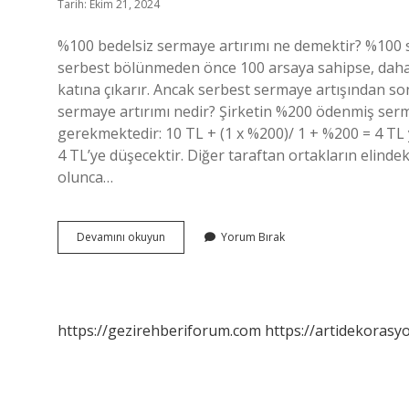
Tarih: Ekim 21, 2024
%100 bedelsiz sermaye artırımı ne demektir? %100 se
serbest bölünmeden önce 100 arsaya sahipse, daha s
katına çıkarır. Ancak serbest sermaye artışından son
sermaye artırımı nedir? Şirketin %200 ödenmiş serm
gerekmektedir: 10 TL + (1 x %200)/ 1 + %200 = 4 TL 
4 TL’ye düşecektir. Diğer taraftan ortakların elinde
olunca…
200
Devamını okuyun
Yorum Bırak
Bedelsiz
Bölünme
Ne
Demek
https://gezirehberiforum.com
https://artidekorasy