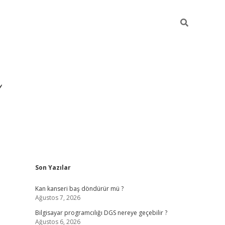
Sidebar
Son Yazılar
ilbet yeni giriş
ilbet
gr
Kan kanseri baş döndürür mü ?
Ağustos 7, 2026
Bilgisayar programcılığı DGS nereye geçebilir ?
Ağustos 6, 2026