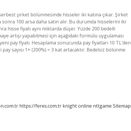
rbest şirket bölünmesinde hisseler iki katına çıkar. Şirket
onra 100 arsa daha satın alır. Bu durumda hisselerini iki
ra hisse fiyatı aynı miktarda düşer. Yüzde 200 bedelli
aye artışı yapabilmesi için aşağıdaki formülü uygulaması
yeni pay fiyatı. Hesaplama sonucunda pay fiyatları 10 TL’den
ki pay sayısı 1+ (200%) = 3 kat artacaktır. Bedelsiz bölünme
on.com.tr
https://feres.com.tr
knight online
nttgame
Sitemap