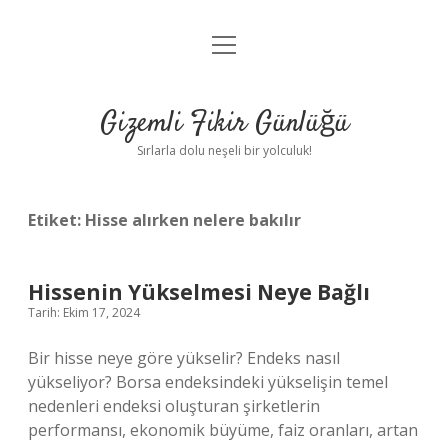
menüyü
Anasayfa
aç
Gizlilik Politikası
Gizemli Fikir Günlüğü
Yasal Uyarı
Sırlarla dolu neşeli bir yolculuk!
Hakkımızda
Etiket:
Hisse alırken nelere bakılır
Hissenin Yükselmesi Neye Bağlı
Tarih: Ekim 17, 2024
Bir hisse neye göre yükselir? Endeks nasıl
yükseliyor? Borsa endeksindeki yükselişin temel
nedenleri endeksi oluşturan şirketlerin
performansı, ekonomik büyüme, faiz oranları, artan