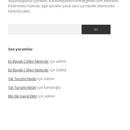
düşündüğünüz içerikleri,
backlinkpanelicomtr@gmail.com
adresine
bildirmeniz halinde, ilgili içerikler yasal süre içerisinde sitemizden
kaldırılacaktır.
Arama
Son yorumlar
En Büyük Çölleri Nelerdir
için
admin
En Büyük Çölleri Nelerdir
için
Zeliha
Yat Turizmi Nedir
için
admin
Yat Turizmi Nedir
için
Kartaloğlu
Miş Eki Hangi Ektir
için
admin