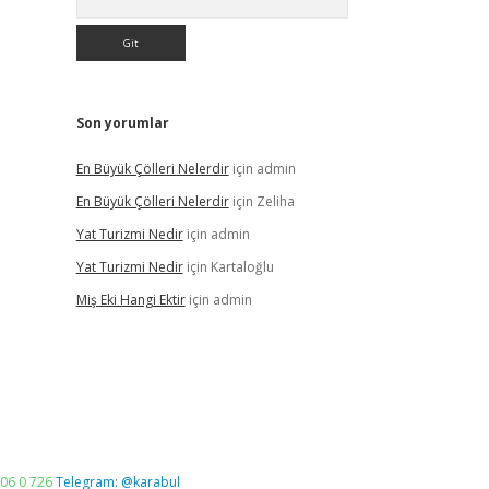
Son yorumlar
En Büyük Çölleri Nelerdir
için
admin
En Büyük Çölleri Nelerdir
için
Zeliha
Yat Turizmi Nedir
için
admin
Yat Turizmi Nedir
için
Kartaloğlu
Miş Eki Hangi Ektir
için
admin
06 0 726
Telegram: @karabul