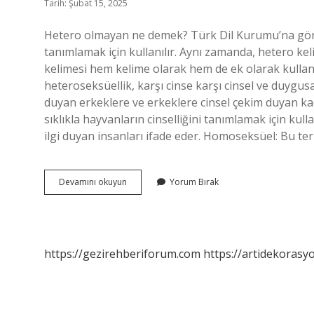
Tarih: Şubat 15, 2025
Hetero olmayan ne demek? Türk Dil Kurumu’na göre “
tanımlamak için kullanılır. Aynı zamanda, hetero keli
kelimesi hem kelime olarak hem de ek olarak kullanı
heteroseksüellik, karşı cinse karşı cinsel ve duygusa
duyan erkeklere ve erkeklere cinsel çekim duyan kad
sıklıkla hayvanların cinselliğini tanımlamak için kul
ilgi duyan insanları ifade eder. Homoseksüel: Bu teri
Hetero
Devamını okuyun
Yorum Bırak
Değilim
Ne
Demek
https://gezirehberiforum.com
https://artidekorasy