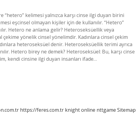
hetero” kelimesi yalnızca karşı cinse ilgi duyan birini
mesi eşcinsel olmayan kişiler için de kullanılır. “Hetero”
lır. Hetero ne anlama gelir? Heteroseksüellik veya
l çekime yönelik cinsel yönelimdir. Kadınlara cinsel çekim
ınlara heteroseksüel denir. Heteroseksüellik terimi ayrıca
lanılır. Hetero birey ne demek? Heteroseksüel: Bu, karşı cinse
m, kendi cinsine ilgi duyan insanları ifade…
on.com.tr
https://feres.com.tr
knight online
nttgame
Sitemap