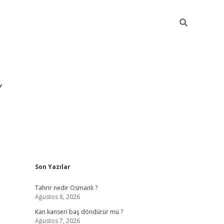
Sidebar
Son Yazılar
ilbet yeni giriş
ilbet
gra
Tahrir nedir Osmanlı ?
Ağustos 8, 2026
Kan kanseri baş döndürür mü ?
Ağustos 7, 2026