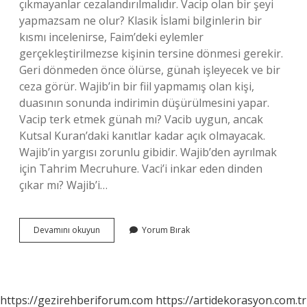
çıkmayanlar cezalandırılmalıdır. Vacip olan bir şeyi
yapmazsam ne olur? Klasik İslami bilginlerin bir
kısmı incelenirse, Faim’deki eylemler
gerçekleştirilmezse kişinin tersine dönmesi gerekir.
Geri dönmeden önce ölürse, günah işleyecek ve bir
ceza görür. Wajib’in bir fiil yapmamış olan kişi,
duasının sonunda indirimin düşürülmesini yapar.
Vacip terk etmek günah mı? Vacib uygun, ancak
Kutsal Kuran’daki kanıtlar kadar açık olmayacak.
Wajib’in yargısı zorunlu gibidir. Wajib’den ayrılmak
için Tahrim Mecruhure. Vaci’i inkar eden dinden
çıkar mı? Wajib’i…
Vacip
Devamını okuyun
Yorum Bırak
Yapılmazsa
Gunah
Olur
Mu
https://gezirehberiforum.com
https://artidekorasyon.com.tr