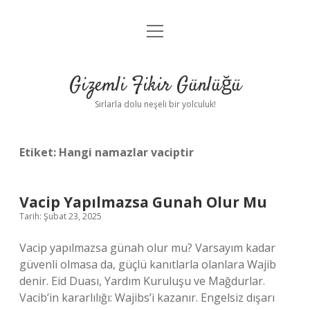
menüyü
Anasayfa
aç
Gizlilik Politikası
Gizemli Fikir Günlüğü
Yasal Uyarı
Sırlarla dolu neşeli bir yolculuk!
Hakkımızda
Etiket:
Hangi namazlar vaciptir
Vacip Yapılmazsa Gunah Olur Mu
Tarih: Şubat 23, 2025
Vacip yapılmazsa günah olur mu? Varsayım kadar
güvenli olmasa da, güçlü kanıtlarla olanlara Wajib
denir. Eid Duası, Yardım Kuruluşu ve Mağdurlar.
Vacib’in kararlılığı: Wajibs’i kazanır. Engelsiz dışarı