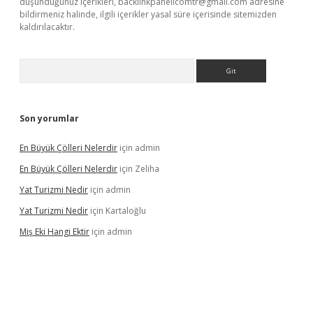
düşündüğünüz içerikleri,
backlinkpanelicomtr@gmail.com
adresine
bildirmeniz halinde, ilgili içerikler yasal süre içerisinde sitemizden
kaldırılacaktır.
Arama
Son yorumlar
En Büyük Çölleri Nelerdir
için
admin
En Büyük Çölleri Nelerdir
için
Zeliha
Yat Turizmi Nedir
için
admin
Yat Turizmi Nedir
için
Kartaloğlu
Miş Eki Hangi Ektir
için
admin