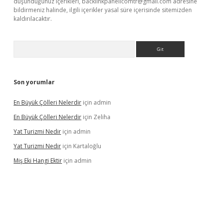
düşündüğünüz içerikleri,
backlinkpanelicomtr@gmail.com
adresine
bildirmeniz halinde, ilgili içerikler yasal süre içerisinde sitemizden
kaldırılacaktır.
Arama
Son yorumlar
En Büyük Çölleri Nelerdir
için
admin
En Büyük Çölleri Nelerdir
için
Zeliha
Yat Turizmi Nedir
için
admin
Yat Turizmi Nedir
için
Kartaloğlu
Miş Eki Hangi Ektir
için
admin