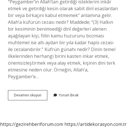
“Peygamber’in Allah’tan getirdiği isteklerini inkâr
etmek ve getirdiği kesin olarak sabit dinî esaslardan
bir veya birkaçını kabul etmemek” anlamına gelir.
Allah’a küfürün cezası nedir? Maddede; “(3) Halkın
bir kesiminin benimsediği dinî değerleri alenen
aşağılayan kişi, fiilin kamu huzurunu bozması
muhtemel ise altı aydan bir yıla kadar hapis cezası
ile cezalandırılır.” Küfrün günahı nedir? Dinin temel
ilkelerinden herhangi birini kasten inkar etmek,
önemsizleştirmek veya alay etmek, kişinin dini terk
etmesine neden olur. Örneğin, Allah’a,
Peygamber’e…
Allaha
Devamını okuyun
Yorum Bırak
Küfür
Nedir
https://gezirehberiforum.com
https://artidekorasyon.com.tr