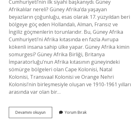
Cumhuriyeti’nin ilk siyahi başkanıydı. Güney
Afrikalılar nereli? Güney Afrika’da yaşayan
beyazların çoğunluğu, esas olarak 17. yüzyıldan beri
bölgeye göç eden Hollandalı, Alman, Fransız ve
İngiliz göçmenlerin torunlarıdır. Bu, Güney Afrika
Cumhuriyeti’ni Afrika kıtasında en fazla Avrupa
kökenli insana sahip ülke yapar. Güney Afrika kimin
somurgesi? Güney Afrika Birliği, Britanya
İmparatorluğu’nun Afrika kıtasının güneyindeki
sömürge bölgeleri olan Cape Kolonisi, Natal
Kolonisi, Transvaal Kolonisi ve Orange Nehri
Kolonisi’nin birleşmesiyle oluşan ve 1910-1961 yılları
arasında var olan bir…
Güney
Devamını okuyun
Yorum Bırak
Afrika
Ne
Zaman
Keşfedildi