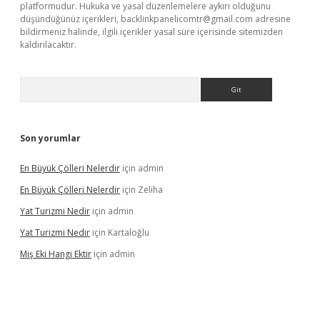
platformudur. Hukuka ve yasal düzenlemelere aykırı olduğunu
düşündüğünüz içerikleri,
backlinkpanelicomtr@gmail.com
adresine
bildirmeniz halinde, ilgili içerikler yasal süre içerisinde sitemizden
kaldırılacaktır.
Arama
Son yorumlar
En Büyük Çölleri Nelerdir
için
admin
En Büyük Çölleri Nelerdir
için
Zeliha
Yat Turizmi Nedir
için
admin
Yat Turizmi Nedir
için
Kartaloğlu
Miş Eki Hangi Ektir
için
admin