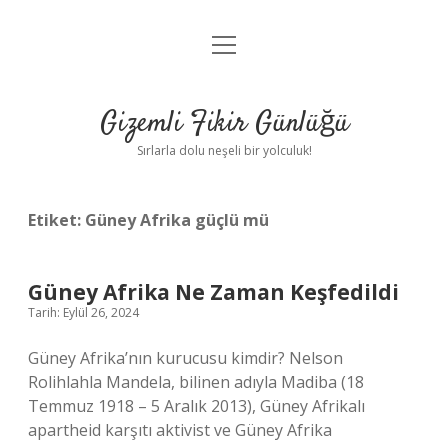
menüyü
Anasayfa
aç
Gizlilik Politikası
Gizemli Fikir Günlüğü
Yasal Uyarı
Sırlarla dolu neşeli bir yolculuk!
Hakkımızda
Etiket:
Güney Afrika güçlü mü
Güney Afrika Ne Zaman Keşfedildi
Tarih: Eylül 26, 2024
Güney Afrika’nın kurucusu kimdir? Nelson
Rolihlahla Mandela, bilinen adıyla Madiba (18
Temmuz 1918 – 5 Aralık 2013), Güney Afrikalı
apartheid karşıtı aktivist ve Güney Afrika