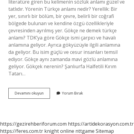
literatüre giren bu kelimenin sözlük anlamı güzel ve
tatlıdır. Yörenin Türkçe anlamı nedir? Yerellik: Bir
yer, sınırlı bir bölüm, bir çevre, belirli bir coğrafi
bölgede bulunan ve kendine özgü özellikleriyle
çevresinden ayrılmış yer. Gökçe ne demek türkçe
anlamı? TDK’ya göre Gökçe ismi çarpıcı ve havalı
anlamına geliyor. Ayrıca gökyüzüyle ilgili anlamına
da geliyor. Bu isim güçlü ve cesur insanları temsil
ediyor. Gökçe aynı zamanda mavi gözlü anlamına
geliyor. Gökçek nerenin? Şanlıurfa Halfetili Kırım
Tatarı…
Gökçek
Devamını okuyun
Yorum Bırak
Ne
Demek
Türkçe
Anlamı
https://gezirehberiforum.com
https://artidekorasyon.com.tr
https://feres.com.tr
knight online
nttgame
Sitemap