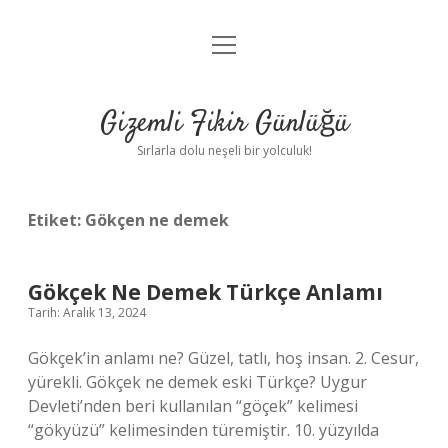
menüyü
Anasayfa
aç
Gizlilik Politikası
Gizemli Fikir Günlüğü
Yasal Uyarı
Sırlarla dolu neşeli bir yolculuk!
Hakkımızda
Etiket:
Gökçen ne demek
Gökçek Ne Demek Türkçe Anlamı
Tarih: Aralık 13, 2024
Gökçek’in anlamı ne? Güzel, tatlı, hoş insan. 2. Cesur,
yürekli. Gökçek ne demek eski Türkçe? Uygur
Devleti’nden beri kullanılan “göçek” kelimesi
“gökyüzü” kelimesinden türemiştir. 10. yüzyılda