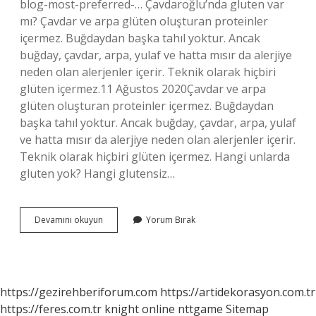
blog-most-preferred-… Çavdaroğlu’nda gluten var
mı? Çavdar ve arpa glüten oluşturan proteinler
içermez. Buğdaydan başka tahıl yoktur. Ancak
buğday, çavdar, arpa, yulaf ve hatta mısır da alerjiye
neden olan alerjenler içerir. Teknik olarak hiçbiri
glüten içermez.11 Ağustos 2020Çavdar ve arpa
glüten oluşturan proteinler içermez. Buğdaydan
başka tahıl yoktur. Ancak buğday, çavdar, arpa, yulaf
ve hatta mısır da alerjiye neden olan alerjenler içerir.
Teknik olarak hiçbiri glüten içermez. Hangi unlarda
gluten yok? Hangi glutensiz…
Tam
Devamını okuyun
Yorum Bırak
Çavdar
Unu
Gluten
Içerir
Mi
https://gezirehberiforum.com
https://artidekorasyon.com.tr
https://feres.com.tr
knight online
nttgame
Sitemap