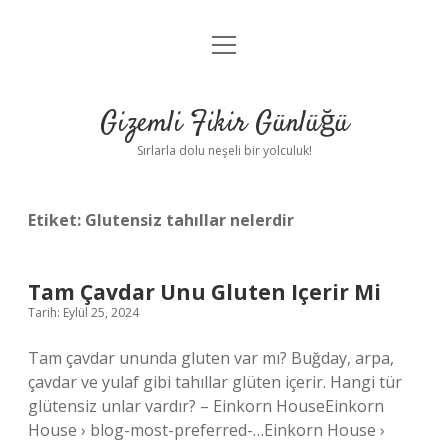
menüyü
Anasayfa
aç
Gizlilik Politikası
Gizemli Fikir Günlüğü
Yasal Uyarı
Sırlarla dolu neşeli bir yolculuk!
Hakkımızda
Etiket:
Glutensiz tahıllar nelerdir
Tam Çavdar Unu Gluten Içerir Mi
Tarih: Eylül 25, 2024
Tam çavdar ununda gluten var mı? Buğday, arpa,
çavdar ve yulaf gibi tahıllar glüten içerir. Hangi tür
glütensiz unlar vardır? – Einkorn HouseEinkorn
House › blog-most-preferred-…Einkorn House ›