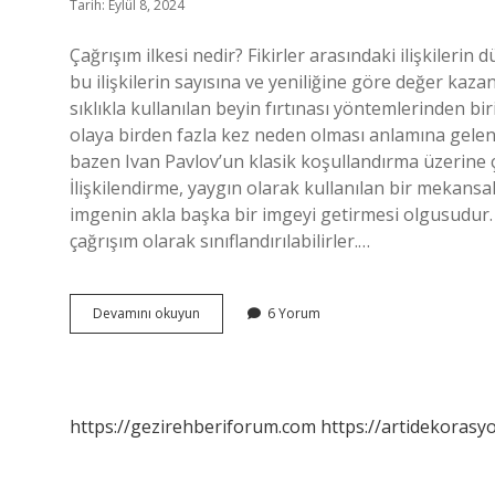
Tarih: Eylül 8, 2024
Çağrışım ilkesi nedir? Fikirler arasındaki ilişkiler
bu ilişkilerin sayısına ve yeniliğine göre değer kaza
sıklıkla kullanılan beyin fırtınası yöntemlerinden bir
olaya birden fazla kez neden olması anlamına gelen
bazen Ivan Pavlov’un klasik koşullandırma üzerine ç
İlişkilendirme, yaygın olarak kullanılan bir mekansal
imgenin akla başka bir imgeyi getirmesi olgusudur. O
çağrışım olarak sınıflandırılabilirler.…
Çağrışım
Devamını okuyun
6 Yorum
Ilkeleri
Nelerdir
https://gezirehberiforum.com
https://artidekorasy