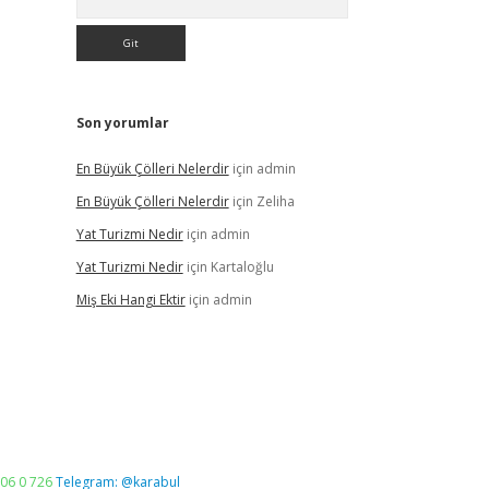
Son yorumlar
En Büyük Çölleri Nelerdir
için
admin
En Büyük Çölleri Nelerdir
için
Zeliha
Yat Turizmi Nedir
için
admin
Yat Turizmi Nedir
için
Kartaloğlu
Miş Eki Hangi Ektir
için
admin
06 0 726
Telegram: @karabul