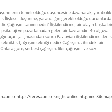
in düşünmenin temeli olduğu düşüncesine dayanarak, yaratıcılık
nır. İlişkisel düşünme, yaratıcılığın gerekli olduğu durumlarda
idir. Çağrışım tanımı nedir? İlişkilendirme, bir olayın başka bi
 psikoloji ve pazarlamadan gelen bir kavramdır. Bu olguya
ığır açan çalışmasından sonra Pavlovian ilişkilendirme denir.
 tekniktir. Çağrışım tekniği nedir? Çağrışım, zihindeki bir
nlara göre; serbest çağrışım, fikir çağrışımı ve sözel
on.com.tr
https://feres.com.tr
knight online
nttgame
Sitemap