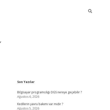
Sidebar
Son Yazılar
ilbet yeni giriş
ilbet
gra
Bilgisayar programcılığı DGS nereye geçebilir ?
Ağustos 6, 2026
Kedilerin yavru bakımı var mıdır ?
Ağustos 5, 2026