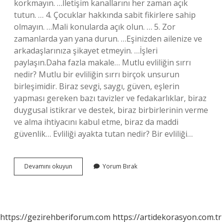
korkmayın. …İletişim kanallarını her zaman açık
tutun. … 4. Çocuklar hakkında sabit fikirlere sahip
olmayın. …Mali konularda açık olun. … 5. Zor
zamanlarda yan yana durun. …Eşinizden ailenize ve
arkadaşlarınıza şikayet etmeyin. …İşleri
paylaşın.Daha fazla makale… Mutlu evliliğin sırrı
nedir? Mutlu bir evliliğin sırrı birçok unsurun
birleşimidir. Biraz sevgi, saygı, güven, eşlerin
yapması gereken bazı tavizler ve fedakarlıklar, biraz
duygusal istikrar ve destek, biraz birbirlerinin verme
ve alma ihtiyacını kabul etme, biraz da maddi
güvenlik… Evliliği ayakta tutan nedir? Bir evliliği…
Mutlu
Devamını okuyun
Yorum Bırak
Bir
Evlilik
Için
Nelere
Dikkat
https://gezirehberiforum.com
https://artidekorasyon.com.tr
Edilmelidir