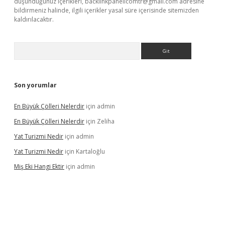
düşündüğünüz içerikleri,
backlinkpanelicomtr@gmail.com
adresine
bildirmeniz halinde, ilgili içerikler yasal süre içerisinde sitemizden
kaldırılacaktır.
Arama
Son yorumlar
En Büyük Çölleri Nelerdir
için
admin
En Büyük Çölleri Nelerdir
için
Zeliha
Yat Turizmi Nedir
için
admin
Yat Turizmi Nedir
için
Kartaloğlu
Miş Eki Hangi Ektir
için
admin