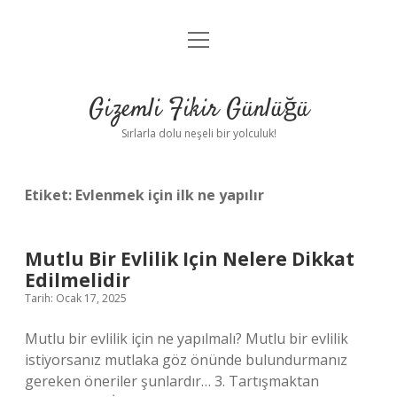
menüyü
Anasayfa
aç
Gizlilik Politikası
Gizemli Fikir Günlüğü
Yasal Uyarı
Sırlarla dolu neşeli bir yolculuk!
Hakkımızda
Etiket:
Evlenmek için ilk ne yapılır
Mutlu Bir Evlilik Için Nelere Dikkat
Edilmelidir
Tarih: Ocak 17, 2025
Mutlu bir evlilik için ne yapılmalı? Mutlu bir evlilik
istiyorsanız mutlaka göz önünde bulundurmanız
gereken öneriler şunlardır… 3. Tartışmaktan