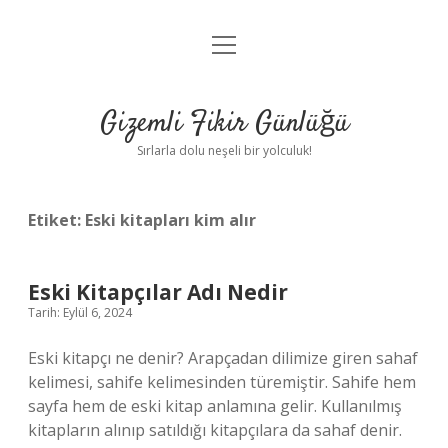
menüyü
Anasayfa
aç
Gizlilik Politikası
Gizemli Fikir Günlüğü
Yasal Uyarı
Sırlarla dolu neşeli bir yolculuk!
Hakkımızda
Etiket:
Eski kitapları kim alır
Eski Kitapçılar Adı Nedir
Tarih: Eylül 6, 2024
Eski kitapçı ne denir? Arapçadan dilimize giren sahaf
kelimesi, sahife kelimesinden türemiştir. Sahife hem
sayfa hem de eski kitap anlamına gelir. Kullanılmış
kitapların alınıp satıldığı kitapçılara da sahaf denir.