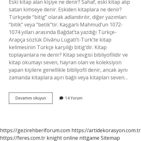
Eski kitap alan kişiye ne denir? Sahaf, eski kitap alıp
satan kimseye denir. Eskiden kitaplara ne denir?
Türkçede “bitig” olarak adlandırılır, diğer yazımları
“bitik” veya “betik”tir. Kaşgarlı Mahmud’un 1072-
1074 yılları arasında Bağdat’ta yazdığı Türkçe-
Arapça sözlük Divânu Lügati’t-Türk’te kitap
kelimesinin Türkçe karşılığı bitig’dir. Kitap
toplayanlara ne denir? Kitap sevgisi bibliyofilidir ve
kitap okumayı seven, hayran olan ve koleksiyon
yapan kişilere genellikle bibliyofil denir, ancak aynı
zamanda kitaplara aşırı bağlı veya kitapları seven…
Eski
Devamını okuyun
14 Yorum
Kitapçılar
Adı
Nedir
https://gezirehberiforum.com
https://artidekorasyon.com.tr
https://feres.com.tr
knight online
nttgame
Sitemap