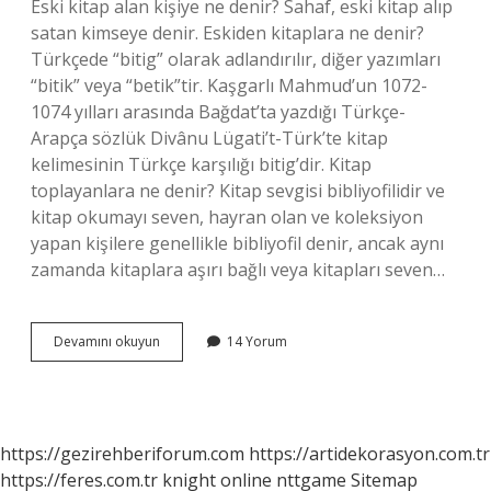
Eski kitap alan kişiye ne denir? Sahaf, eski kitap alıp
satan kimseye denir. Eskiden kitaplara ne denir?
Türkçede “bitig” olarak adlandırılır, diğer yazımları
“bitik” veya “betik”tir. Kaşgarlı Mahmud’un 1072-
1074 yılları arasında Bağdat’ta yazdığı Türkçe-
Arapça sözlük Divânu Lügati’t-Türk’te kitap
kelimesinin Türkçe karşılığı bitig’dir. Kitap
toplayanlara ne denir? Kitap sevgisi bibliyofilidir ve
kitap okumayı seven, hayran olan ve koleksiyon
yapan kişilere genellikle bibliyofil denir, ancak aynı
zamanda kitaplara aşırı bağlı veya kitapları seven…
Eski
Devamını okuyun
14 Yorum
Kitapçılar
Adı
Nedir
https://gezirehberiforum.com
https://artidekorasyon.com.tr
https://feres.com.tr
knight online
nttgame
Sitemap