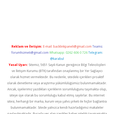
iş
ilbet
grandoperabet
betexper
Reklam ve İletişim:
E-mail:
backlinkpaneli@gmail.com
Teams:
forumhizmeti@gmail.com
Whatsapp: 0262 606 0 726
Telegram:
@karabul
Yasal Uyarı:
Sitemiz, 5651 Sayılı Kanun gereğince Bilgi Teknolojileri
ve İletişim Kurumu (BTK) tarafından onaylanmış bir Yer Sağlayıcı
olarak hizmet vermektedir. Bu nedenle, sitedeki içerikleri proaktif
olarak denetleme veya araştırma yükümlülüğümüz bulunmamaktadır.
Ancak, üyelerimiz yazdıkları içeriklerin sorumluluğunu taşımakta olup,
siteye üye olarak bu sorumluluğu kabul etmiş sayılırlar. Bu internet
sitesi, herhangi bir marka, kurum veya şahıs şirketi ile hiçbir bağlantısı
bulunmamaktadır. Sitede yalnızca kendi hazırladığımız makaleler
paylaşılmaktadır. Burada yer alan içerikler haber niteliği taşımamakta