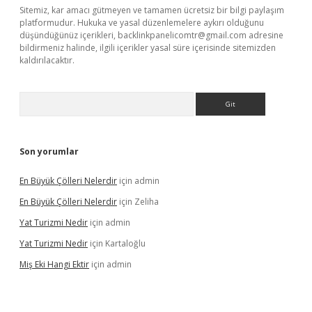
Sitemiz, kar amacı gütmeyen ve tamamen ücretsiz bir bilgi paylaşım
platformudur. Hukuka ve yasal düzenlemelere aykırı olduğunu
düşündüğünüz içerikleri,
backlinkpanelicomtr@gmail.com
adresine
bildirmeniz halinde, ilgili içerikler yasal süre içerisinde sitemizden
kaldırılacaktır.
Arama
Son yorumlar
En Büyük Çölleri Nelerdir
için
admin
En Büyük Çölleri Nelerdir
için
Zeliha
Yat Turizmi Nedir
için
admin
Yat Turizmi Nedir
için
Kartaloğlu
Miş Eki Hangi Ektir
için
admin