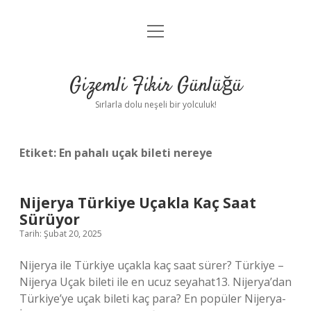
menüyü
Anasayfa
aç
Gizlilik Politikası
Gizemli Fikir Günlüğü
Yasal Uyarı
Sırlarla dolu neşeli bir yolculuk!
Hakkımızda
Etiket:
En pahalı uçak bileti nereye
Nijerya Türkiye Uçakla Kaç Saat
Sürüyor
Tarih: Şubat 20, 2025
Nijerya ile Türkiye uçakla kaç saat sürer? Türkiye –
Nijerya Uçak bileti ile en ucuz seyahat13. Nijerya’dan
Türkiye’ye uçak bileti kaç para? En popüler Nijerya-