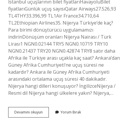
İstanbul uçuşlarının bilet fiyatlarıHavayoluBilet
fiyatlarıGünlük uçuş sayısıQatar Airways27.526,93
TL4THY33.396,99 TL1Air France34.710,64
TL2Ethiopian Airlines35. Nijerya Türkiye’de kaç?
Para birimi dönüştürücü uygulamamızı
indirinDönüşüm oranları Nijerya Nairası / Türk
Lirası1 NGN0.02144 TRY5 NGN0.10719 TRY10
NGN0.21437 TRY20 NGN0.42874 TRY8 satır daha
Afrika ile Türkiye arası uçakla kaç saat? Ankara’dan
Güney Afrika Cumhuriyeti’ne uçuş süresi ne
kadardır? Ankara ile Güney Afrika Cumhuriyeti
arasındaki ortalama uçuş süresi 40 dakikadır.
Nijerya hangi dilleri konuşuyor? İngilizceNijerya /
Resmi dil Nijerya hangi ülkelere yakın? Nijerya,…
Nijerya
Devamını okuyun
Yorum Bırak
Türkiye
Uçakla
Kaç