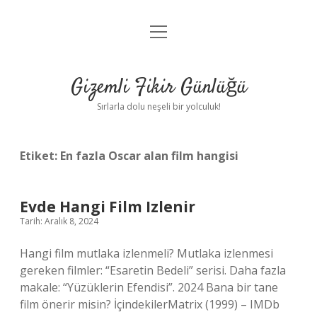
menüyü
Anasayfa
aç
Gizlilik Politikası
Gizemli Fikir Günlüğü
Yasal Uyarı
Sırlarla dolu neşeli bir yolculuk!
Hakkımızda
Etiket:
En fazla Oscar alan film hangisi
Evde Hangi Film Izlenir
Tarih: Aralık 8, 2024
Hangi film mutlaka izlenmeli? Mutlaka izlenmesi
gereken filmler: “Esaretin Bedeli” serisi. Daha fazla
makale: “Yüzüklerin Efendisi”. 2024 Bana bir tane
film önerir misin? İçindekilerMatrix (1999) – IMDb