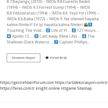
8.7.Başlangıç ​​(2010) – IMDb 8.8.Esaretin Bedeli
(1994) – IMDb 9.3.Forrest Gump (1994) – IMDb
8.8.Yıldızlararası (1994) – IMDb 8.6 .Yeşil Yol (1999) –
IMDb 8.6.Baba (1972) – IMDb 9. Ne izlemeli hayatta
kalma filmleri? En iyi hayatta kalma filmleri
Touching The Void …
Life of Pi …
127 Hours …
Apollo 13. …
Cast Away (New Life) …
The
Shallows (Dark Waters) . ..
Captain Phillips…
Evde
Devamını okuyun
Yorum Bırak
Hangi
Film
Izlenir
https://gezirehberiforum.com
https://artidekorasyon.com.tr
https://feres.com.tr
knight online
nttgame
Sitemap