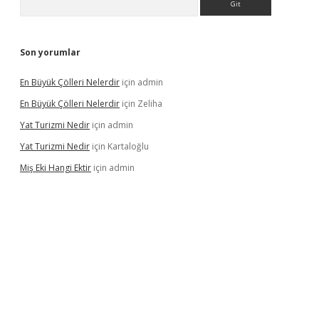
Son yorumlar
En Büyük Çölleri Nelerdir
için
admin
En Büyük Çölleri Nelerdir
için
Zeliha
Yat Turizmi Nedir
için
admin
Yat Turizmi Nedir
için
Kartaloğlu
Miş Eki Hangi Ektir
için
admin
iş
ilbet
grandoperabet
betexper