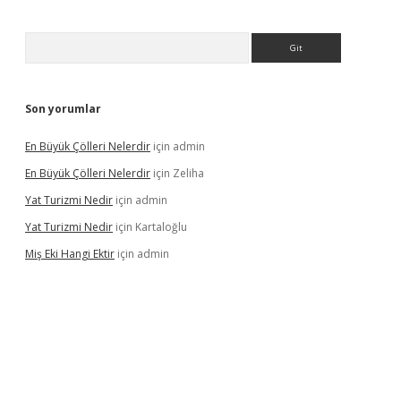
Arama
Son yorumlar
En Büyük Çölleri Nelerdir
için
admin
En Büyük Çölleri Nelerdir
için
Zeliha
Yat Turizmi Nedir
için
admin
Yat Turizmi Nedir
için
Kartaloğlu
Miş Eki Hangi Ektir
için
admin
iş
ilbet
grandoperabet
betexper