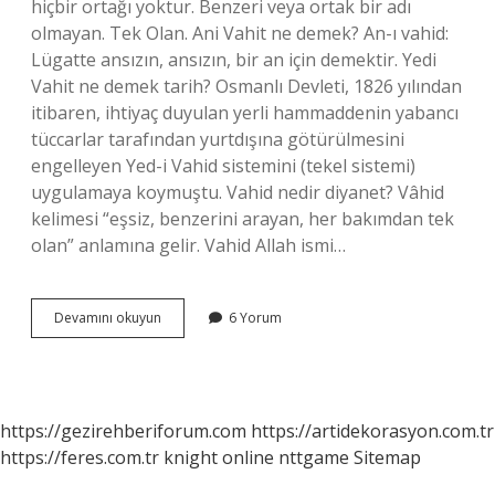
hiçbir ortağı yoktur. Benzeri veya ortak bir adı
olmayan. Tek Olan. Ani Vahit ne demek? An-ı vahid:
Lügatte ansızın, ansızın, bir an için demektir. Yedi
Vahit ne demek tarih? Osmanlı Devleti, 1826 yılından
itibaren, ihtiyaç duyulan yerli hammaddenin yabancı
tüccarlar tarafından yurtdışına götürülmesini
engelleyen Yed-i Vahid sistemini (tekel sistemi)
uygulamaya koymuştu. Vahid nedir diyanet? Vâhid
kelimesi “eşsiz, benzerini arayan, her bakımdan tek
olan” anlamına gelir. Vahid Allah ismi…
En
Devamını okuyun
6 Yorum
Vahit
Ne
Demek
https://gezirehberiforum.com
https://artidekorasyon.com.tr
https://feres.com.tr
knight online
nttgame
Sitemap