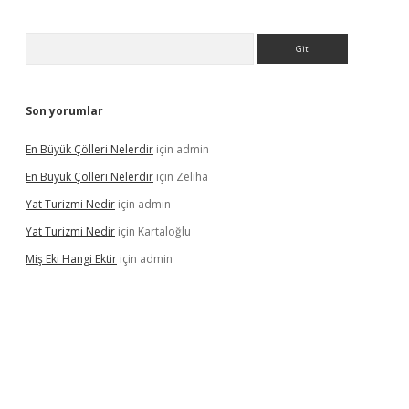
Arama
Son yorumlar
En Büyük Çölleri Nelerdir
için
admin
En Büyük Çölleri Nelerdir
için
Zeliha
Yat Turizmi Nedir
için
admin
Yat Turizmi Nedir
için
Kartaloğlu
Miş Eki Hangi Ektir
için
admin
iş
ilbet
grandoperabet
betexper