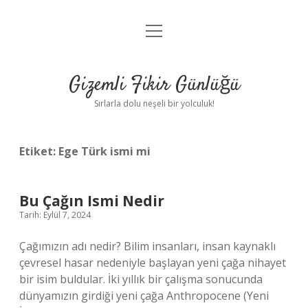
menüyü
Anasayfa
aç
Gizlilik Politikası
Gizemli Fikir Günlüğü
Yasal Uyarı
Sırlarla dolu neşeli bir yolculuk!
Hakkımızda
Etiket:
Ege Türk ismi mi
Bu Çağın Ismi Nedir
Tarih: Eylül 7, 2024
Çağımızın adı nedir? Bilim insanları, insan kaynaklı
çevresel hasar nedeniyle başlayan yeni çağa nihayet
bir isim buldular. İki yıllık bir çalışma sonucunda
dünyamızın girdiği yeni çağa Anthropocene (Yeni