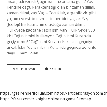
İnsan) adı verildi. Çağın ismi ne anlama gelir? Yaş –
Kendine özgü karakteristiği olan bir zaman dilimi,
zaman dilimi, yaş: Yaş – Çocukluk, ergenlik vb. gibi
yaşam evresi, bu evrelerin her biri, yaşlar: Yaş –
(Jeoloji) Bir katmanın oluştuğu zaman dilimi.
Türkiyede kaç tane çağın ismi var? Türkiye’de 900
kişi Çağın ismini kullanıyor. Çağın ismi Kuran’da
geçiyor mu? “Çağ” ismi Kuran-ı Kerim’de geçmiyor;
ancak İslam’da isimlerin Kuran’da geçmesi zorunlu
değil. Önemli olan…
Bu
Devamını okuyun
8 Yorum
Çağın
Ismi
Nedir
https://gezirehberiforum.com
https://artidekorasyon.com.tr
https://feres.com.tr
knight online
nttgame
Sitemap