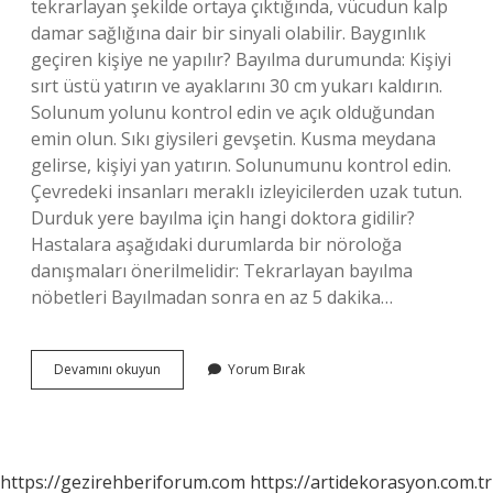
tekrarlayan şekilde ortaya çıktığında, vücudun kalp
damar sağlığına dair bir sinyali olabilir. Baygınlık
geçiren kişiye ne yapılır? Bayılma durumunda: Kişiyi
sırt üstü yatırın ve ayaklarını 30 cm yukarı kaldırın.
Solunum yolunu kontrol edin ve açık olduğundan
emin olun. Sıkı giysileri gevşetin. Kusma meydana
gelirse, kişiyi yan yatırın. Solunumunu kontrol edin.
Çevredeki insanları meraklı izleyicilerden uzak tutun.
Durduk yere bayılma için hangi doktora gidilir?
Hastalara aşağıdaki durumlarda bir nöroloğa
danışmaları önerilmelidir: Tekrarlayan bayılma
nöbetleri Bayılmadan sonra en az 5 dakika…
Ara
Devamını okuyun
Yorum Bırak
Ara
Bayılmak
Neden
Olur
https://gezirehberiforum.com
https://artidekorasyon.com.tr