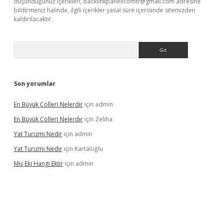
düşündüğünüz içerikleri,
backlinkpanelicomtr@gmail.com
adresine
bildirmeniz halinde, ilgili içerikler yasal süre içerisinde sitemizden
kaldırılacaktır.
Arama
Son yorumlar
En Büyük Çölleri Nelerdir
için
admin
En Büyük Çölleri Nelerdir
için
Zeliha
Yat Turizmi Nedir
için
admin
Yat Turizmi Nedir
için
Kartaloğlu
Miş Eki Hangi Ektir
için
admin