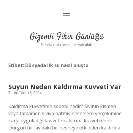
menüyü
Anasayfa
aç
Gizlilik Politikası
Gizemli Fikir Günlüğü
Yasal Uyarı
Sırlarla dolu neşeli bir yolculuk!
Hakkımızda
Etiket:
Dünyada ilk su nasıl oluştu
Suyun Neden Kaldırma Kuvveti Var
Tarih: Ekim 16, 2024
Kaldırma kuvvetinin sebebi nedir? Sıvının kısmen
veya tamamen sıvıya batmış nesnelere yerçekimine
karşı uyguladığı kuvvete kaldırma kuvveti denir.
Durgun bir sıvıdaki bir nesneye etki eden kaldırma