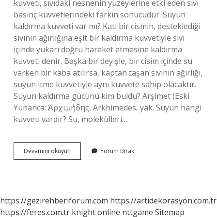
kuvveti, sıvıdaki nesnenin yüzeylerine etki eden sıvı
basınç kuvvetlerindeki farkın sonucudur. Suyun
kaldırma kuvveti var mı? Katı bir cismin, desteklediği
sıvının ağırlığına eşit bir kaldırma kuvvetiyle sıvı
içinde yukarı doğru hareket etmesine kaldırma
kuvveti denir. Başka bir deyişle, bir cisim içinde su
varken bir kaba atılırsa, kaptan taşan sıvının ağırlığı,
suyun itme kuvvetiyle aynı kuvvete sahip olacaktır.
Suyun kaldırma gücünü kim buldu? Arşimet (Eski
Yunanca: Ἀρχιμήδης, Arkhimedes, yak. Suyun hangi
kuvveti vardır? Su, molekülleri…
Suyun
Devamını okuyun
Yorum Bırak
Neden
Kaldırma
Kuvveti
Var
https://gezirehberiforum.com
https://artidekorasyon.com.tr
https://feres.com.tr
knight online
nttgame
Sitemap