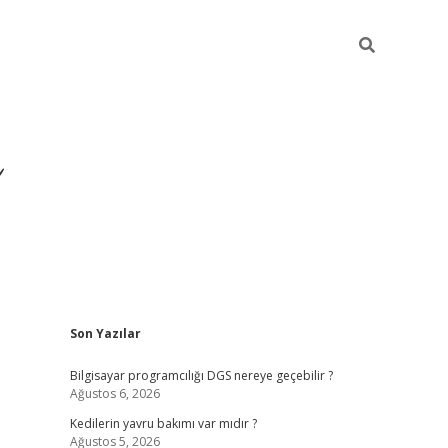
Sidebar
Son Yazılar
ilbet yeni giriş
ilbet
Bilgisayar programcılığı DGS nereye geçebilir ?
Ağustos 6, 2026
Kedilerin yavru bakımı var mıdır ?
Ağustos 5, 2026