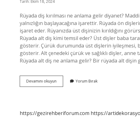
Tarih: Ekim 18, 2024
Rüyada diş kırılması ne anlama gelir diyanet? Maddi
yalnızlığın başlayacağına işarettir. Rüyada ön dişlerin
işaret eder. Rüyanızda üst dişinizin kırıldığını görür
Rüyada alt diş kimi temsil eder? Üst dişler baba tara
gösterir. Çürük durumunda üst dişlerin iyileşmesi, 
gösterir. Alt çenedeki çürük ve sağlıklı dişler, anne 
Rüyada alt diş ne anlama gelir? Bir rüyada alt dişin
Rüyada
Devamını okuyun
Yorum Bırak
Alt
Dişin
Kırılması
Ne
Anlama
https://gezirehberiforum.com
https://artidekorasy
Gelir