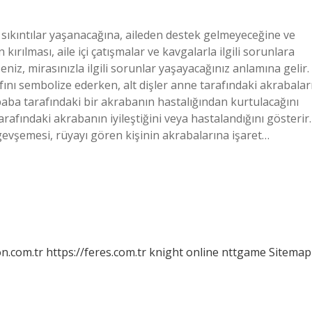
 sıkıntılar yaşanacağına, aileden destek gelmeyeceğine ve
 kırılması, aile içi çatışmalar ve kavgalarla ilgili sorunlara
seniz, mirasınızla ilgili sorunlar yaşayacağınız anlamına gelir.
fını sembolize ederken, alt dişler anne tarafındaki akrabalar
baba tarafındaki bir akrabanın hastalığından kurtulacağını
tarafındaki akrabanın iyileştiğini veya hastalandığını gösterir.
 gevşemesi, rüyayı gören kişinin akrabalarına işaret…
on.com.tr
https://feres.com.tr
knight online
nttgame
Sitemap