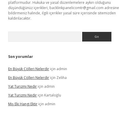
platformudur. Hukuka ve yasal düzenlemelere aykırı olduğunu
düşündüğünüz içerikleri,
backlinkpanelicomtr@gmail.com
adresine
bildirmeniz halinde, ilgili içerikler yasal süre içerisinde sitemizden
kaldırılacaktır.
Arama
Son yorumlar
En Büyük Çölleri Nelerdir
için
admin
En Büyük Çölleri Nelerdir
için
Zeliha
Yat Turizmi Nedir
için
admin
Yat Turizmi Nedir
için
Kartaloğlu
Miş Eki Hangi Ektir
için
admin