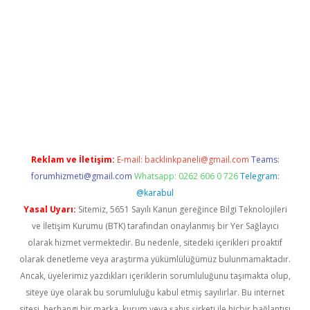
r
Reklam ve İletişim:
E-mail:
backlinkpaneli@gmail.com
Teams:
forumhizmeti@gmail.com
Whatsapp: 0262 606 0 726
Telegram:
@karabul
Yasal Uyarı:
Sitemiz, 5651 Sayılı Kanun gereğince Bilgi Teknolojileri
ve İletişim Kurumu (BTK) tarafından onaylanmış bir Yer Sağlayıcı
olarak hizmet vermektedir. Bu nedenle, sitedeki içerikleri proaktif
olarak denetleme veya araştırma yükümlülüğümüz bulunmamaktadır.
Ancak, üyelerimiz yazdıkları içeriklerin sorumluluğunu taşımakta olup,
siteye üye olarak bu sorumluluğu kabul etmiş sayılırlar. Bu internet
sitesi, herhangi bir marka, kurum veya şahıs şirketi ile hiçbir bağlantısı