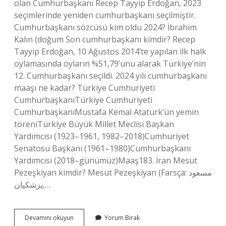
olan Cumhurbaşkanı Recep Tayyip Erdoğan, 2023
seçimlerinde yeniden cumhurbaşkanı seçilmiştir.
Cumhurbaşkanı sözcüsü kim oldu 2024? İbrahim
Kalın (doğum Son cumhurbaşkanı kimdir? Recep
Tayyip Erdoğan, 10 Ağustos 2014’te yapılan ilk halk
oylamasında oyların %51,79’unu alarak Türkiye’nin
12. Cumhurbaşkanı seçildi. 2024 yılı cumhurbaşkanı
maaşı ne kadar? Türkiye Cumhuriyeti
CumhurbaşkanıTürkiye Cumhuriyeti
CumhurbaşkanıMustafa Kemal Atatürk’ün yemin
töreniTürkiye Büyük Millet Meclisi Başkan
Yardımcısı (1923–1961, 1982–2018)Cumhuriyet
Senatosu Başkanı (1961–1980)Cumhurbaşkanı
Yardımcısı (2018–günümüz)Maaş183. İran Mesut
Pezeşkiyan kimdir? Mesut Pezeşkiyan (Farsça: مسعود
پزشکیان‎,…
Resmi
Devamını okuyun
Yorum Bırak