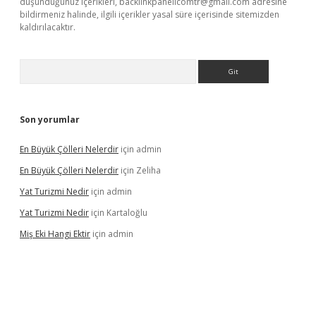
düşündüğünüz içerikleri,
backlinkpanelicomtr@gmail.com
adresine
bildirmeniz halinde, ilgili içerikler yasal süre içerisinde sitemizden
kaldırılacaktır.
Arama
Son yorumlar
En Büyük Çölleri Nelerdir
için
admin
En Büyük Çölleri Nelerdir
için
Zeliha
Yat Turizmi Nedir
için
admin
Yat Turizmi Nedir
için
Kartaloğlu
Miş Eki Hangi Ektir
için
admin