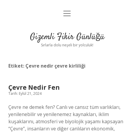
menüyü
Anasayfa
aç
Gizlilik Politikası
Gizemli Fikir Günlüğü
Yasal Uyarı
Sırlarla dolu neşeli bir yolculuk!
Hakkımızda
Etiket:
Çevre nedir çevre kirliliği
Çevre Nedir Fen
Tarih: Eylül 21, 2024
Çevre ne demek fen? Canlı ve cansız tüm varlıkları,
yenilenebilir ve yenilenemez kaynakları, iklim
kuşaklarını, atmosferi ve biyolojik yaşamı kapsayan
“Çevre”, insanların ve diğer canlıların ekonomik,