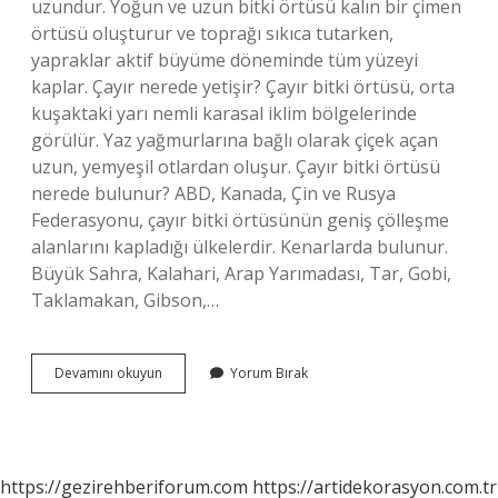
uzundur. Yoğun ve uzun bitki örtüsü kalın bir çimen
örtüsü oluşturur ve toprağı sıkıca tutarken,
yapraklar aktif büyüme döneminde tüm yüzeyi
kaplar. Çayır nerede yetişir? Çayır bitki örtüsü, orta
kuşaktaki yarı nemli karasal iklim bölgelerinde
görülür. Yaz yağmurlarına bağlı olarak çiçek açan
uzun, yemyeşil otlardan oluşur. Çayır bitki örtüsü
nerede bulunur? ABD, Kanada, Çin ve Rusya
Federasyonu, çayır bitki örtüsünün geniş çölleşme
alanlarını kapladığı ülkelerdir. Kenarlarda bulunur.
Büyük Sahra, Kalahari, Arap Yarımadası, Tar, Gobi,
Taklamakan, Gibson,…
Çayır
Devamını okuyun
Yorum Bırak
Bitki
Örtüsü
Hangi
Toprakta
Yetişir
https://gezirehberiforum.com
https://artidekorasyon.com.tr