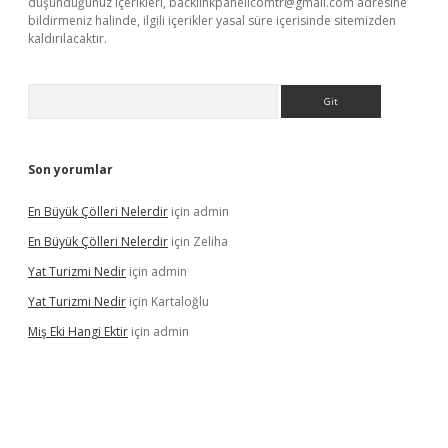
düşündüğünüz içerikleri,
backlinkpanelicomtr@gmail.com
adresine
bildirmeniz halinde, ilgili içerikler yasal süre içerisinde sitemizden
kaldırılacaktır.
Arama
Son yorumlar
En Büyük Çölleri Nelerdir
için
admin
En Büyük Çölleri Nelerdir
için
Zeliha
Yat Turizmi Nedir
için
admin
Yat Turizmi Nedir
için
Kartaloğlu
Miş Eki Hangi Ektir
için
admin