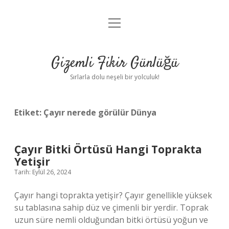
menüyü
Anasayfa
aç
Gizlilik Politikası
Gizemli Fikir Günlüğü
Yasal Uyarı
Sırlarla dolu neşeli bir yolculuk!
Hakkımızda
Etiket:
Çayır nerede görülür Dünya
Çayır Bitki Örtüsü Hangi Toprakta
Yetişir
Tarih: Eylül 26, 2024
Çayır hangi toprakta yetişir? Çayır genellikle yüksek
su tablasına sahip düz ve çimenli bir yerdir. Toprak
uzun süre nemli olduğundan bitki örtüsü yoğun ve