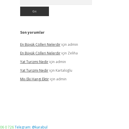
Son yorumlar
En Büyük Çölleri Nelerdir
için
admin
En Büyük Çölleri Nelerdir
için
Zeliha
Yat Turizmi Nedir
için
admin
Yat Turizmi Nedir
için
Kartaloğlu
Miş Eki Hangi Ektir
için
admin
06 0 726
Telegram: @karabul