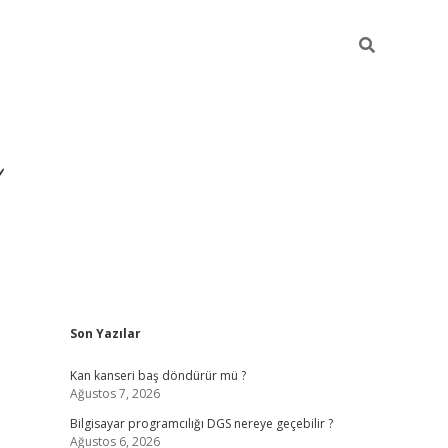
Sidebar
Son Yazılar
ilbet yeni giriş
ilbet
gra
Kan kanseri baş döndürür mü ?
Ağustos 7, 2026
Bilgisayar programcılığı DGS nereye geçebilir ?
Ağustos 6, 2026