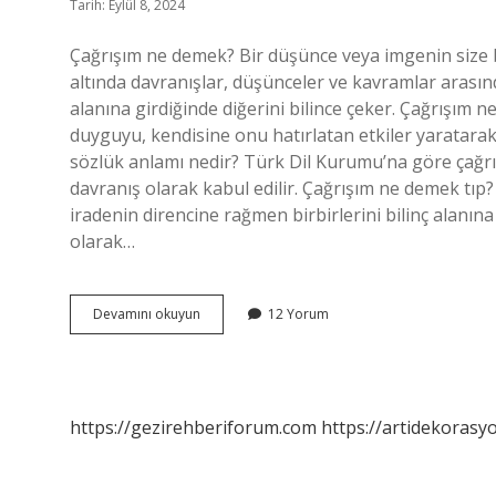
Tarih: Eylül 8, 2024
Çağrışım ne demek? Bir düşünce veya imgenin size bi
altında davranışlar, düşünceler ve kavramlar arasın
alanına girdiğinde diğerini bilince çeker. Çağrışım ne
duyguyu, kendisine onu hatırlatan etkiler yaratarak
sözlük anlamı nedir? Türk Dil Kurumu’na göre çağrış
davranış olarak kabul edilir. Çağrışım ne demek tıp? 
iradenin direncine rağmen birbirlerini bilinç alanına
olarak…
Çağrışım
Devamını okuyun
12 Yorum
Yoluyla
Ne
Demek
https://gezirehberiforum.com
https://artidekorasy