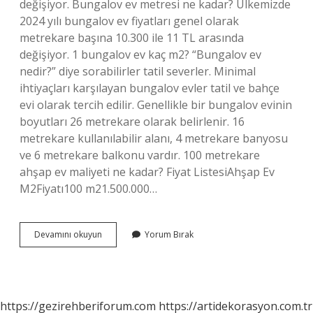
değişiyor. Bungalov ev metresi ne kadar? Ülkemizde
2024 yılı bungalov ev fiyatları genel olarak
metrekare başına 10.300 ile 11 TL arasında
değişiyor. 1 bungalov ev kaç m2? “Bungalov ev
nedir?” diye sorabilirler tatil severler. Minimal
ihtiyaçları karşılayan bungalov evler tatil ve bahçe
evi olarak tercih edilir. Genellikle bir bungalov evinin
boyutları 26 metrekare olarak belirlenir. 16
metrekare kullanılabilir alanı, 4 metrekare banyosu
ve 6 metrekare balkonu vardır. 100 metrekare
ahşap ev maliyeti ne kadar? Fiyat ListesiAhşap Ev
M2Fiyatı100 m21.500.000…
Bungalov
Devamını okuyun
Yorum Bırak
Evlerin
Metrekaresi
Ne
Kadar
https://gezirehberiforum.com
https://artidekorasyon.com.tr