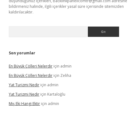
düşündüğünüz içerikleri,
backlinkpanelicomtr@gmail.com
adresine
bildirmeniz halinde, ilgili içerikler yasal süre içerisinde sitemizden
kaldırılacaktır.
Arama
Son yorumlar
En Büyük Çölleri Nelerdir
için
admin
En Büyük Çölleri Nelerdir
için
Zeliha
Yat Turizmi Nedir
için
admin
Yat Turizmi Nedir
için
Kartaloğlu
Miş Eki Hangi Ektir
için
admin