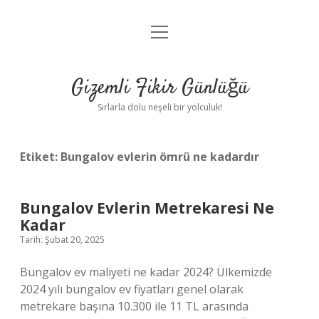
menüyü
Anasayfa
aç
Gizlilik Politikası
Gizemli Fikir Günlüğü
Yasal Uyarı
Sırlarla dolu neşeli bir yolculuk!
Hakkımızda
Etiket:
Bungalov evlerin ömrü ne kadardır
Bungalov Evlerin Metrekaresi Ne
Kadar
Tarih: Şubat 20, 2025
Bungalov ev maliyeti ne kadar 2024? Ülkemizde
2024 yılı bungalov ev fiyatları genel olarak
metrekare başına 10.300 ile 11 TL arasında