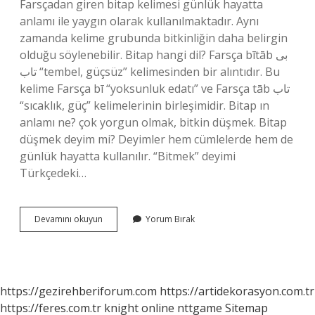
Farsçadan giren bitap kelimesi günlük hayatta
anlamı ile yaygın olarak kullanılmaktadır. Aynı
zamanda kelime grubunda bitkinliğin daha belirgin
olduğu söylenebilir. Bitap hangi dil? Farsça bītāb بی
تاب “tembel, güçsüz” kelimesinden bir alıntıdır. Bu
kelime Farsça bī “yoksunluk edatı” ve Farsça tāb تاب
“sıcaklık, güç” kelimelerinin birleşimidir. Bitap ın
anlamı ne? çok yorgun olmak, bitkin düşmek. Bitap
düşmek deyim mi? Deyimler hem cümlelerde hem de
günlük hayatta kullanılır. “Bitmek” deyimi
Türkçedeki…
Bîtap
Devamını okuyun
Yorum Bırak
Ne
Demek
Tdk
https://gezirehberiforum.com
https://artidekorasyon.com.tr
https://feres.com.tr
knight online
nttgame
Sitemap