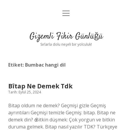
menüyü
Anasayfa
aç
Gizlilik Politikası
Gizemli Fikir Günlüğü
Yasal Uyarı
Sırlarla dolu neşeli bir yolculuk!
Hakkımızda
Etiket:
Bumbac hangi dil
Bîtap Ne Demek Tdk
Tarih: Eylül 25, 2024
Bitap oldum ne demek? Geçmişi gizle Geçmiş
ayrıntıları Geçmişi temizle Geçmiş: bitap. Bitap ne
demek din? ѻ Bitkin düşmek: Çok yorgun ve bitkin
duruma gelmek. Bitap nasıl yazılır TDK? Türkçeye