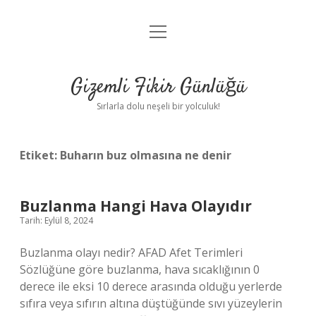
menüyü
Anasayfa
aç
Gizlilik Politikası
Gizemli Fikir Günlüğü
Yasal Uyarı
Sırlarla dolu neşeli bir yolculuk!
Hakkımızda
Etiket:
Buharın buz olmasına ne denir
Buzlanma Hangi Hava Olayıdır
Tarih: Eylül 8, 2024
Buzlanma olayı nedir? AFAD Afet Terimleri
Sözlüğüne göre buzlanma, hava sıcaklığının 0
derece ile eksi 10 derece arasında olduğu yerlerde
sıfıra veya sıfırın altına düştüğünde sıvı yüzeylerin