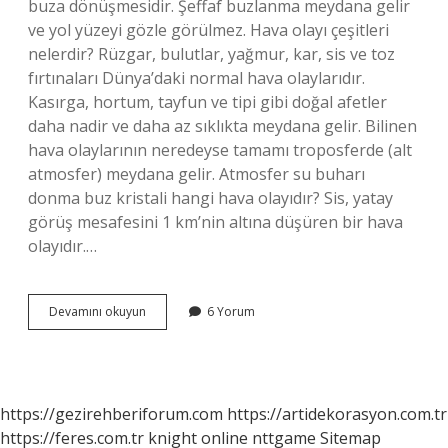
buza dönüşmesidir. Şeffaf buzlanma meydana gelir
ve yol yüzeyi gözle görülmez. Hava olayı çeşitleri
nelerdir? Rüzgar, bulutlar, yağmur, kar, sis ve toz
fırtınaları Dünya’daki normal hava olaylarıdır.
Kasırga, hortum, tayfun ve tipi gibi doğal afetler
daha nadir ve daha az sıklıkta meydana gelir. Bilinen
hava olaylarının neredeyse tamamı troposferde (alt
atmosfer) meydana gelir. Atmosfer su buharı
donma buz kristali hangi hava olayıdır? Sis, yatay
görüş mesafesini 1 km’nin altına düşüren bir hava
olayıdır.…
Buzlanma
Devamını okuyun
6 Yorum
Hangi
Hava
Olayıdır
https://gezirehberiforum.com
https://artidekorasyon.com.tr
https://feres.com.tr
knight online
nttgame
Sitemap