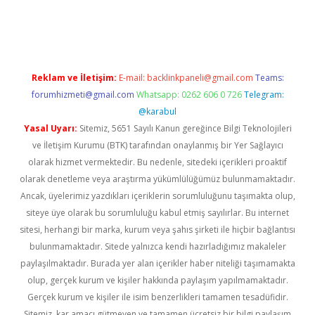
 yeni giriş
ilbet
grandoperabet
betexper
Reklam ve İletişim:
E-mail:
backlinkpaneli@gmail.com
Teams:
forumhizmeti@gmail.com
Whatsapp: 0262 606 0 726
Telegram:
@karabul
Yasal Uyarı:
Sitemiz, 5651 Sayılı Kanun gereğince Bilgi Teknolojileri
ve İletişim Kurumu (BTK) tarafından onaylanmış bir Yer Sağlayıcı
olarak hizmet vermektedir. Bu nedenle, sitedeki içerikleri proaktif
olarak denetleme veya araştırma yükümlülüğümüz bulunmamaktadır.
Ancak, üyelerimiz yazdıkları içeriklerin sorumluluğunu taşımakta olup,
siteye üye olarak bu sorumluluğu kabul etmiş sayılırlar. Bu internet
sitesi, herhangi bir marka, kurum veya şahıs şirketi ile hiçbir bağlantısı
bulunmamaktadır. Sitede yalnızca kendi hazırladığımız makaleler
paylaşılmaktadır. Burada yer alan içerikler haber niteliği taşımamakta
olup, gerçek kurum ve kişiler hakkında paylaşım yapılmamaktadır.
Gerçek kurum ve kişiler ile isim benzerlikleri tamamen tesadüfidir.
Sitemiz, kar amacı gütmeyen ve tamamen ücretsiz bir bilgi paylaşım