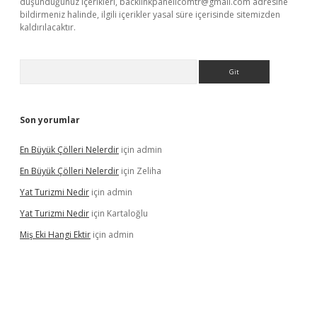
düşündüğünüz içerikleri,
backlinkpanelicomtr@gmail.com
adresine
bildirmeniz halinde, ilgili içerikler yasal süre içerisinde sitemizden
kaldırılacaktır.
Arama
Son yorumlar
En Büyük Çölleri Nelerdir
için
admin
En Büyük Çölleri Nelerdir
için
Zeliha
Yat Turizmi Nedir
için
admin
Yat Turizmi Nedir
için
Kartaloğlu
Miş Eki Hangi Ektir
için
admin