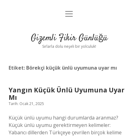
menüyü
Anasayfa
aç
Gizlilik Politikası
Gizemli Fikir Günlüğü
Yasal Uyarı
Sırlarla dolu neşeli bir yolculuk!
Hakkımızda
Etiket:
Börekçi küçük ünlü uyumuna uyar mı
Yangın Küçük Ünlü Uyumuna Uyar
Mı
Tarih: Ocak 21, 2025
Küçük ünlü uyumu hangi durumlarda aranmaz?
Küçük ünlü uyumu gerektirmeyen kelimeler:
Yabancı dillerden Türkçeye çevrilen birçok kelime