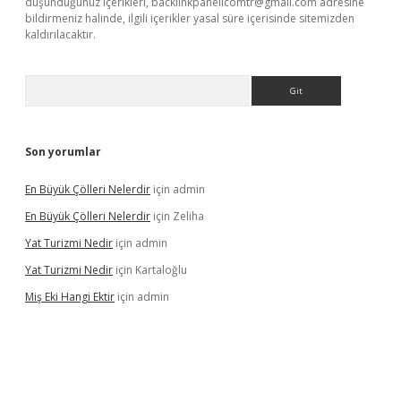
düşündüğünüz içerikleri,
backlinkpanelicomtr@gmail.com
adresine
bildirmeniz halinde, ilgili içerikler yasal süre içerisinde sitemizden
kaldırılacaktır.
Arama
Son yorumlar
En Büyük Çölleri Nelerdir
için
admin
En Büyük Çölleri Nelerdir
için
Zeliha
Yat Turizmi Nedir
için
admin
Yat Turizmi Nedir
için
Kartaloğlu
Miş Eki Hangi Ektir
için
admin