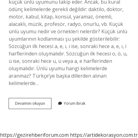
küçük ünlü uyumunu takip eder. Ancak, bu kural
ödünç kelimelerde gerekli değildir: daktilo, doktor,
motor, kabul, kitap, konsül, yaramaz, önemli,
alacaklı, müzik, profesör, radyo, onurlu, vb. Küçük
ünlü uyumu nedir ve örnekleri nelerdir? Küçük ünlü
uyumlarının kodlanması şu şekilde gösterilebilir:
Sözcüğün ilk hecesi a, e, ı, i ise, sonraki hece a, e, ı, i
harflerinden oluşmalıdır. Sözcüğün ilk hecesi o, ö, u,
ü ise, sonraki hece u, ü veya a, e harflerinden
oluşmalıdır. Ünlü uyumu hangi kelimelerde
aranmaz? Türkçe’ye başka dillerden alınan
kelimelerde…
Yangın
Devamını okuyun
Yorum Bırak
Küçük
Ünlü
Uyumuna
Uyar
Mı
https://gezirehberiforum.com
https://artidekorasyon.com.tr