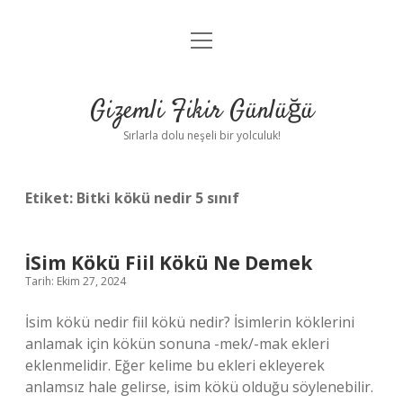
menüyü
Anasayfa
aç
Gizlilik Politikası
Gizemli Fikir Günlüğü
Yasal Uyarı
Sırlarla dolu neşeli bir yolculuk!
Hakkımızda
Etiket:
Bitki kökü nedir 5 sınıf
İSim Kökü Fiil Kökü Ne Demek
Tarih: Ekim 27, 2024
İsim kökü nedir fiil kökü nedir? İsimlerin köklerini
anlamak için kökün sonuna -mek/-mak ekleri
eklenmelidir. Eğer kelime bu ekleri ekleyerek
anlamsız hale gelirse, isim kökü olduğu söylenebilir.