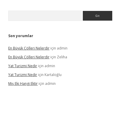
Arama
Son yorumlar
En Büyük Çölleri Nelerdir
için
admin
En Büyük Çölleri Nelerdir
için
Zeliha
Yat Turizmi Nedir
için
admin
Yat Turizmi Nedir
için
Kartaloğlu
Miş Eki Hangi Ektir
için
admin
iş
ilbet
grandoperabet
betexper