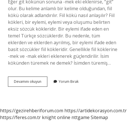
Eğer git kökünün sonuna -mek eki eklenirse, “git”
olur. Bu kelime anlamlı bir kelime olduğundan, fiil
kökü olarak adlandırılır. Fiil kökü nasıl anlaşılır? Fiil
kökleri, bir eylemi, eylemi veya oluşumu belirten
eksiz sözcük kökleridir. Bir eylemi ifade eden en
temel Türkçe sözcüklerdir. Bu nedenle, tüm
eklerden ve eklerden ayrılmış, bir eylemi ifade eden
basit sözcükler fiil kökleridir. Genellikle fiil köklerine
-mek ve -mak ekleri eklenerek güçlendirilir. İsim
kökünden türemek ne demek? İsimden türemiş…
İSim
Devamını okuyun
Yorum Bırak
Kökü
Fiil
Kökü
Ne
Demek
https://gezirehberiforum.com
https://artidekorasyon.com.tr
https://feres.com.tr
knight online
nttgame
Sitemap