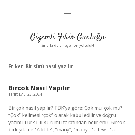
menüyü
Anasayfa
aç
Gizlilik Politikası
Gizemli Fikir Günlüğü
Yasal Uyarı
Sırlarla dolu neşeli bir yolculuk!
Hakkımızda
Etiket:
Bir sürü nasıl yazılır
Bircok Nasıl Yapılır
Tarih: Eylül 23, 2024
Bir çok nasıl yapılır? TDK’ya göre: Çok mu, çok mu?
“Çok” kelimesi “çok” olarak kabul edilir ve doğru
yazımı Türk Dil Kurumu tarafından belirlenir. Bircok
birleşik mi? “A little”, “many”, “many”, “a few”, “a