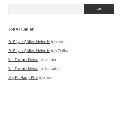
Arama
Son yorumlar
En Büyük Çölleri Nelerdir
için
admin
En Büyük Çölleri Nelerdir
için
Zeliha
Yat Turizmi Nedir
için
admin
Yat Turizmi Nedir
için
Kartaloğlu
Miş Eki Hangi Ektir
için
admin
iş
ilbet
grandoperabet
betexper