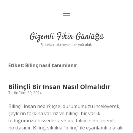
menüyü
Anasayfa
aç
Gizlilik Politikası
Gizemli Fikir Günlüğü
Yasal Uyarı
Sırlarla dolu neşeli bir yolculuk!
Hakkımızda
Etiket:
Bilinç nasıl tanımlanır
Bilinçli Bir Insan Nasıl Olmalıdır
Tarih: Ekim 29, 2024
Bilinçli insan nedir? İçsel durumumuzu inceleyerek,
şeylerin farkına varırız ve bilinçli bir varlık
olduğumuzu hissederiz ve bu, bilincin en önemli
noktasıdır. Bilinç, sıklıkla “bilinç” ile eşanlamlı olarak