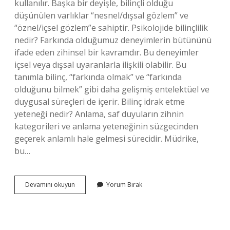
kullanılır. Başka bir deyişle, bilinçli olduğu
düşünülen varlıklar “nesnel/dışsal gözlem” ve
“öznel/içsel gözlem”e sahiptir. Psikolojide bilinçlilik
nedir? Farkında olduğumuz deneyimlerin bütününü
ifade eden zihinsel bir kavramdır. Bu deneyimler
içsel veya dışsal uyaranlarla ilişkili olabilir. Bu
tanımla bilinç, “farkında olmak” ve “farkında
olduğunu bilmek” gibi daha gelişmiş entelektüel ve
duygusal süreçleri de içerir. Bilinç idrak etme
yeteneği nedir? Anlama, saf duyuların zihnin
kategorileri ve anlama yeteneğinin süzgecinden
geçerek anlamlı hale gelmesi sürecidir. Müdrike,
bu…
Bilinçli
Devamını okuyun
Yorum Bırak
Bir
Insan
Nasıl
Olmalıdır