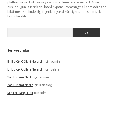
platformudur. Hukuka ve yasal düzenlemelere aykırı olduğunu
düşündüğünüz içerikleri,
backlinkpanelicomtr@gmail.com
adresine
bildirmeniz halinde, ilgili içerikler yasal süre içerisinde sitemizden
kaldırılacaktır.
Arama
Son yorumlar
En Büyük Çölleri Nelerdir
için
admin
En Büyük Çölleri Nelerdir
için
Zeliha
Yat Turizmi Nedir
için
admin
Yat Turizmi Nedir
için
Kartaloğlu
Miş Eki Hangi Ektir
için
admin