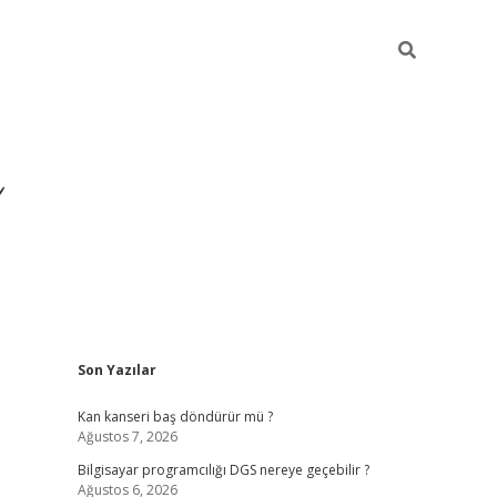
Sidebar
Son Yazılar
ilbet yeni giriş
ilbet
gra
Kan kanseri baş döndürür mü ?
Ağustos 7, 2026
Bilgisayar programcılığı DGS nereye geçebilir ?
Ağustos 6, 2026