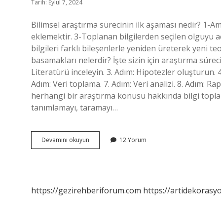
Tarih: Eylül 7, 2024
Bilimsel araştırma sürecinin ilk aşaması nedir? 1-Am
eklemektir. 3-Toplanan bilgilerden seçilen olguyu
bilgileri farklı bileşenlerle yeniden üreterek yeni te
basamakları nelerdir? İşte sizin için araştırma sürec
Literatürü inceleyin. 3. Adım: Hipotezler oluşturun. 
Adım: Veri toplama. 7. Adım: Veri analizi. 8. Adım: R
herhangi bir araştırma konusu hakkında bilgi toplaman
tanımlamayı, taramayı…
Bilimsel
Devamını okuyun
12 Yorum
Araştırmanın
Ilk
Aşaması
Nedir
https://gezirehberiforum.com
https://artidekorasy