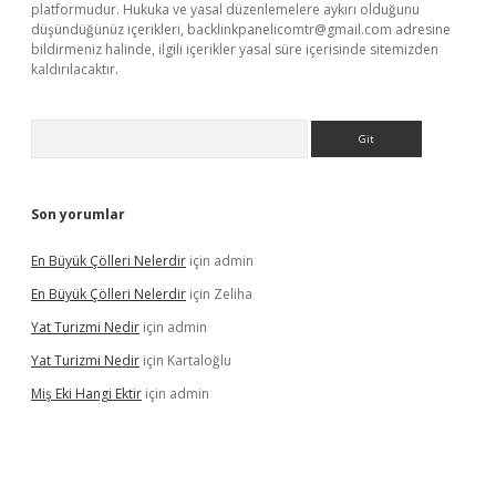
platformudur. Hukuka ve yasal düzenlemelere aykırı olduğunu
düşündüğünüz içerikleri,
backlinkpanelicomtr@gmail.com
adresine
bildirmeniz halinde, ilgili içerikler yasal süre içerisinde sitemizden
kaldırılacaktır.
Arama
Son yorumlar
En Büyük Çölleri Nelerdir
için
admin
En Büyük Çölleri Nelerdir
için
Zeliha
Yat Turizmi Nedir
için
admin
Yat Turizmi Nedir
için
Kartaloğlu
Miş Eki Hangi Ektir
için
admin