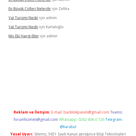
En Büyük Çölleri Nelerdir
için
Zeliha
Yat Turizmi Nedir
için
admin
Yat Turizmi Nedir
için
Kartaloğlu
Miş Eki Hangi Ektir
için
admin
ş
ilbet
grandoperabet
betexper
Reklam ve İletişim:
E-mail:
backlinkpaneli@gmail.com
Teams:
forumhizmeti@gmail.com
Whatsapp: 0262 606 0 726
Telegram:
@karabul
Yasal Uyarı:
Sitemiz, 5651 Sayılı Kanun gereğince Bilgi Teknolojileri