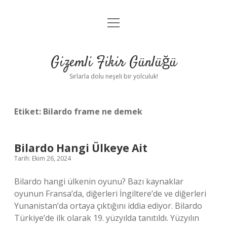
menüyü
Anasayfa
aç
Gizlilik Politikası
Gizemli Fikir Günlüğü
Yasal Uyarı
Sırlarla dolu neşeli bir yolculuk!
Hakkımızda
Etiket:
Bilardo frame ne demek
Bilardo Hangi Ülkeye Ait
Tarih: Ekim 26, 2024
Bilardo hangi ülkenin oyunu? Bazı kaynaklar
oyunun Fransa’da, diğerleri İngiltere’de ve diğerleri
Yunanistan’da ortaya çıktığını iddia ediyor. Bilardo
Türkiye’de ilk olarak 19. yüzyılda tanıtıldı. Yüzyılın