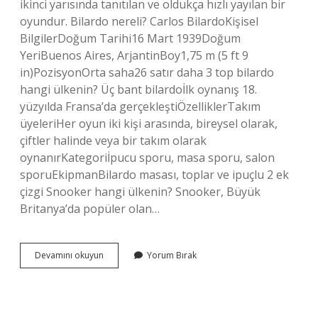
ikinci yarısında tanıtılan ve oldukça hızlı yayılan bir
oyundur. Bilardo nereli? Carlos BilardoKişisel
BilgilerDoğum Tarihi16 Mart 1939Doğum
YeriBuenos Aires, ArjantinBoy1,75 m (5 ft 9
in)PozisyonOrta saha26 satır daha 3 top bilardo
hangi ülkenin? Üç bant bilardoİlk oynanış 18.
yüzyılda Fransa’da gerçekleştiÖzelliklerTakım
üyeleriHer oyun iki kişi arasında, bireysel olarak,
çiftler halinde veya bir takım olarak
oynanırKategoriİpucu sporu, masa sporu, salon
sporuEkipmanBilardo masası, toplar ve ipuçlu 2 ek
çizgi Snooker hangi ülkenin? Snooker, Büyük
Britanya’da popüler olan…
Bilardo
Devamını okuyun
Yorum Bırak
Hangi
Ülkeye
Ait