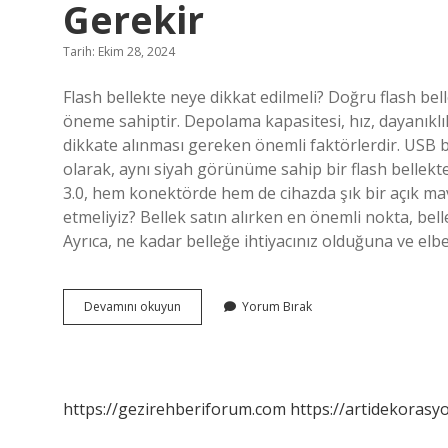
Gerekir
Tarih: Ekim 28, 2024
Flash bellekte neye dikkat edilmeli? Doğru flash bel
öneme sahiptir. Depolama kapasitesi, hız, dayanıklılı
dikkate alınması gereken önemli faktörlerdir. USB be
olarak, aynı siyah görünüme sahip bir flash belle
3.0, hem konektörde hem de cihazda şık bir açık mav
etmeliyiz? Bellek satın alırken en önemli nokta, be
Ayrıca, ne kadar belleğe ihtiyacınız olduğuna ve elb
Flash
Devamını okuyun
Yorum Bırak
Bellek
Alırken
Neye
Dikkat
Etmek
https://gezirehberiforum.com
https://artidekorasy
Gerekir