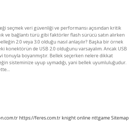
leği seçmek veri güvenliği ve performansı açısından kritik
k ve bağlantı türü gibi faktörler flash sürücü satın alırken
lleğin 2.0 veya 3.0 olduğu nasıl anlaşılır? Başka bir örnek
kteki konektörün de USB 2.0 olduğunu varsayalım. Ancak USB
i tonuyla boyanmıştır. Bellek seçerken nelere dikkat
lleğin sisteminize uyup uymadığı, yani bellek uyumluluğudur.
ette…
on.com.tr
https://feres.com.tr
knight online
nttgame
Sitemap