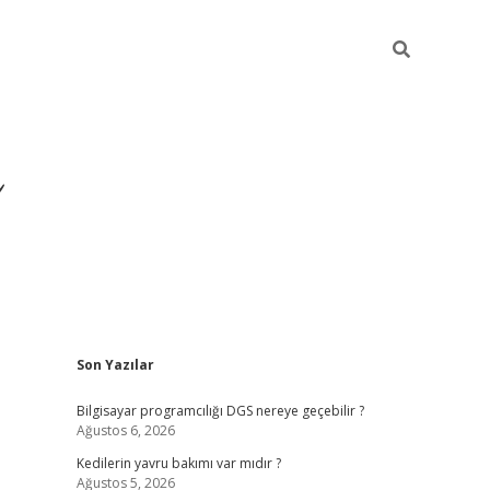
Sidebar
Son Yazılar
ilbet yeni giriş
ilbet
g
Bilgisayar programcılığı DGS nereye geçebilir ?
Ağustos 6, 2026
Kedilerin yavru bakımı var mıdır ?
Ağustos 5, 2026