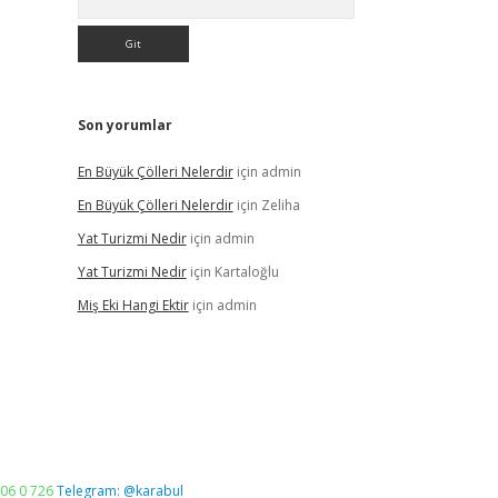
Son yorumlar
En Büyük Çölleri Nelerdir
için
admin
En Büyük Çölleri Nelerdir
için
Zeliha
Yat Turizmi Nedir
için
admin
Yat Turizmi Nedir
için
Kartaloğlu
Miş Eki Hangi Ektir
için
admin
06 0 726
Telegram: @karabul